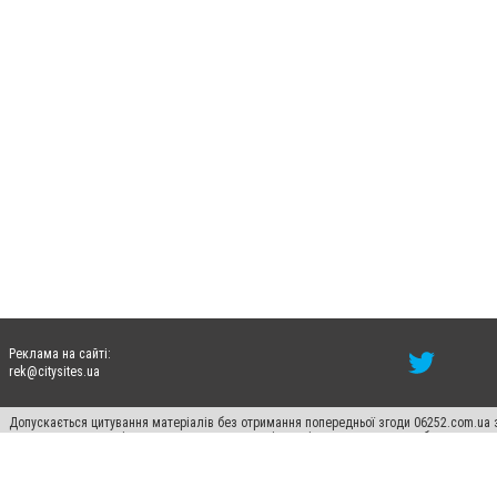
Реклама на сайті:
rek@citysites.ua
Допускається цитування матеріалів без отримання попередньої згоди 06252.com.ua з
пошукових систем гіперпосилання на цитовані статті не нижче другого абзацу в тек
Матеріали з плашками "Новини компаній", "Промо", "Партнерський матеріал", "Партнер