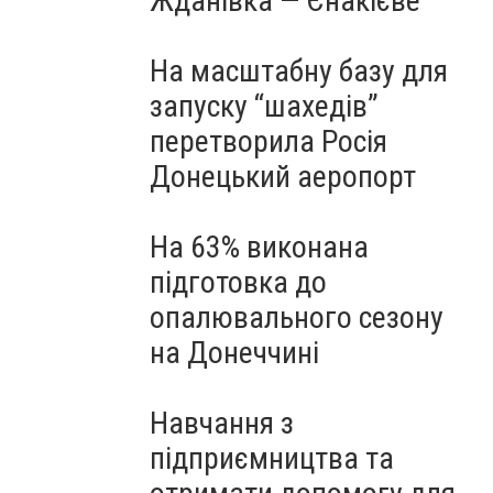
Жданівка — Єнакієве
На масштабну базу для
запуску “шахедів”
перетворила Росія
Донецький аеропорт
На 63% виконана
підготовка до
опалювального сезону
на Донеччині
Навчання з
підприємництва та