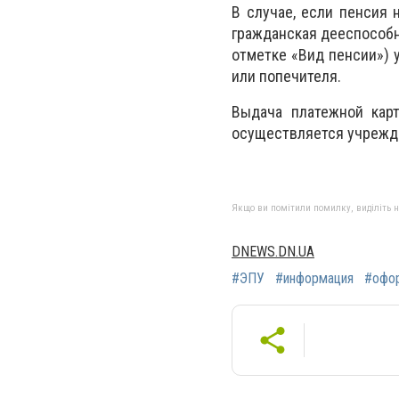
В случае, если пенсия 
гражданская дееспособн
отметке «Вид пенсии») 
или попечителя.
Выдача платежной карт
осуществляется учрежде
Якщо ви помітили помилку, виділіть нео
DNEWS.DN.UA
#ЭПУ
#информация
#офо