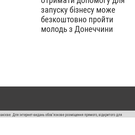
отримати допомогу для
запуску бізнесу може
безкоштовно пройти
молодь з Донеччини
накієве. Для інтернет-видань обов'язкове розміщення прямого, відкритого для
лама" публікуються на правах реклами.