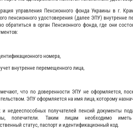
рация управления Пенсионного фонда Украины в г. Крам
ного пенсионного удостоверения (далее ЭПУ) внутренне
о обратиться в орган Пенсионного фонда, где они состоя
ументов:
дентификационного номера,
 учет внутренне перемещенного лица,
мечают, что по доверенности ЭПУ не оформляется, поск
тельством. ЭПУ оформляется на имя лица, которому назна
 и недееспособных получателей пенсий документы под
уны, попечители. Таким лицам необходимо иметь
твенный статус, паспорт и идентификационный код.