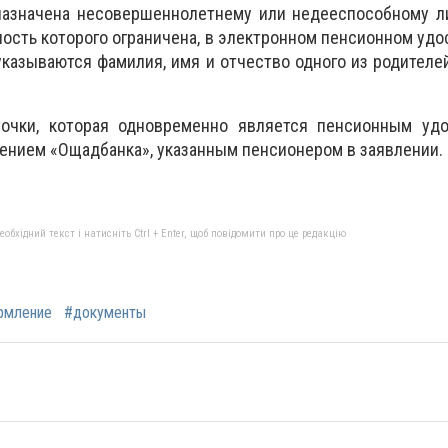
назначена несовершеннолетнему или недееспособному ли
ость которого ограничена, в электронном пенсионном удо
указываются фамилия, имя и отчество одного из родителей
очки, которая одновременно является пенсионным удо
нием «Ощадбанка», указанным пенсионером в заявлении.
бхідний текст і натисніть Ctrl + Enter, щоб повідомити про це редакцію
рмление
#документы