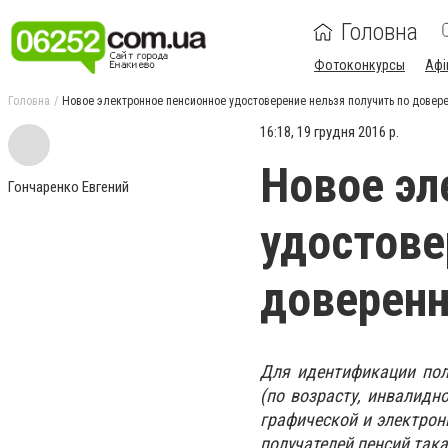
Головна
Фотоконкурсы
Афі
Головна
Новое электронное пенсионное удостоверение нельзя получить по довер
16:18, 19 грудня 2016 р.
Новое эл
Гончаренко Евгений
удостове
доверенн
Для идентификации пол
(по возрасту, инвалидн
графической и электрон
получателей пенсий так