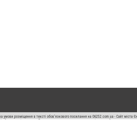
а умови розміщення в тексті обов'язкового посилання на 06252.com.ua - Сайт міста Є
сті або в якості джерела. Порушення виняткових прав переслідується Законом.
ський спецпроєкт", "Політичні новини", "Пресреліз", "PR", "Офіційно", "Політична рек