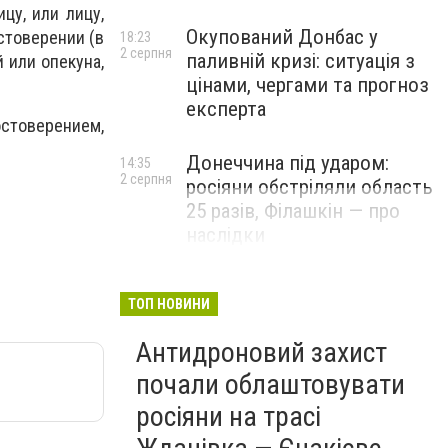
цу, или лицу,
Окупований Донбас у
стоверении (в
18:23
2 серпня
паливній кризі: ситуація з
 или опекуна,
цінами, чергами та прогноз
експерта
стоверением,
Донеччина під ударом:
14:35
2 серпня
росіяни обстріляли область
25 разів, Філашкін — про
наслідки
ТОП НОВИНИ
Антидроновий захист
почали облаштовувати
росіяни на трасі