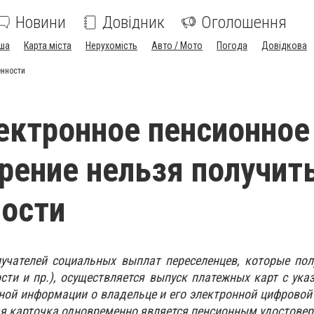
Новини
Довідник
Оголошення
ша
Карта міста
Нерухомість
Авто / Мото
Погода
Довідкова
енности
ектронное пенсионное
рение нельзя получит
ости
учателей социальных выплат переселенцев, которые пол
ости и пр.), осуществляется выпуск платежных карт с ука
ной информации о владельце и его электронной цифровой
ая карточка одновременно является пенсионным удостовер