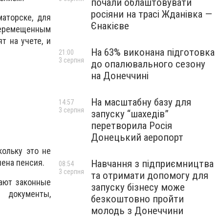
почали облаштовувати
росіяни на трасі Жданівка —
аторске, для
Єнакієве
 перемещенным
т на учете, и
На 63% виконана підготовка
21:00
3 серпня
до опалювального сезону
на Донеччині
На масштабну базу для
14:57
3 серпня
запуску “шахедів”
перетворила Росія
Донецький аеропорт
ольку это не
чена пенсия.
Навчання з підприємництва
08:54
3 серпня
та отримати допомогу для
ают законные
запуску бізнесу може
 документы,
безкоштовно пройти
молодь з Донеччини