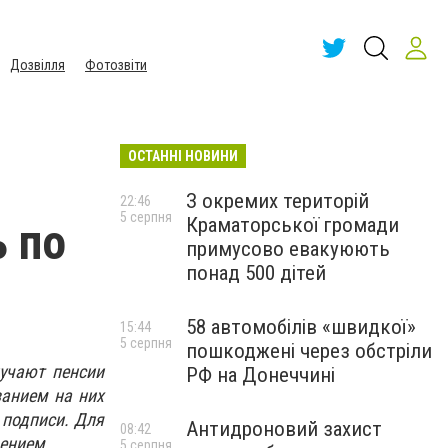
Дозвілля
Фотозвіти
ОСТАННІ НОВИНИ
З окремих територій
22:46
5 серпня
Краматорської громади
ь по
примусово евакуюють
понад 500 дітей
58 автомобілів «швидкої»
15:44
5 серпня
пошкоджені через обстріли
учают пенсии
РФ на Донеччині
занием на них
 подписи. Для
Антидроновий захист
08:42
ением.
5 серпня