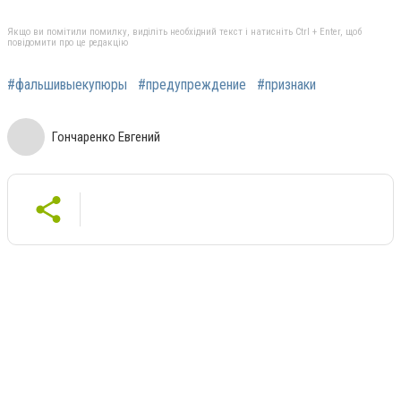
Якщо ви помітили помилку, виділіть необхідний текст і натисніть Ctrl + Enter, щоб
повідомити про це редакцію
#фальшивыекупюры
#предупреждение
#признаки
Гончаренко Евгений