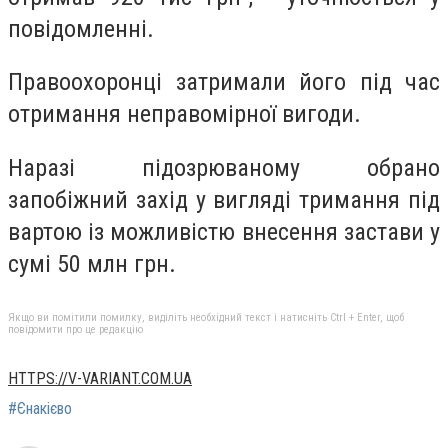
повідомленні.
Правоохоронці затримали його під час
отримання неправомірної вигоди.
Наразі підозрюваному обрано
запобіжний захід у вигляді тримання під
вартою із можливістю внесення застави у
сумі 50 млн грн.
Якщо ви помітили помилку, виділіть необхідний текст і натисніть Ctrl + Enter, щоб
повідомити про це редакцію
HTTPS://V-VARIANT.COM.UA
#Єнакієво