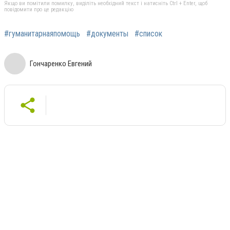
Якщо ви помітили помилку, виділіть необхідний текст і натисніть Ctrl + Enter, щоб
повідомити про це редакцію
#гуманитарнаяпомощь
#документы
#список
Гончаренко Евгений