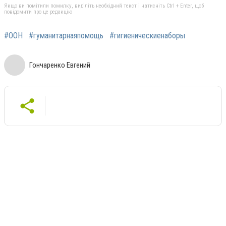
Якщо ви помітили помилку, виділіть необхідний текст і натисніть Ctrl + Enter, щоб
повідомити про це редакцію
#ООН
#гуманитарнаяпомощь
#гигиеническиенаборы
Гончаренко Евгений