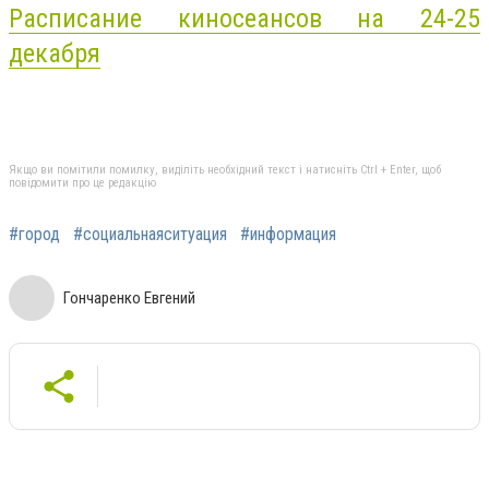
Расписание киносеансов на 24-25
декабря
Якщо ви помітили помилку, виділіть необхідний текст і натисніть Ctrl + Enter, щоб
повідомити про це редакцію
#город
#социальнаяситуация
#информация
Гончаренко Евгений