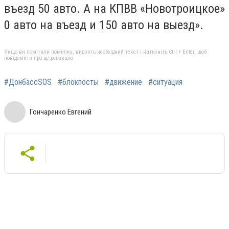
въезд 50 авто. А на КПВВ «Новотроицкое»
0 авто на въезд и 150 авто на выезд».
Якщо ви помітили помилку, виділіть необхідний текст і натисніть Ctrl + Enter, щоб
повідомити про це редакцію
#ДонбассSOS
#блокпосты
#движение
#ситуация
Гончаренко Евгений