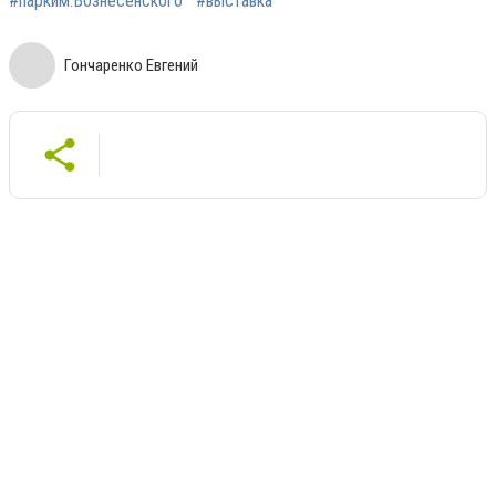
#парким.Вознесенского
#выставка
Гончаренко Евгений