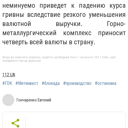
неминуемо приведет к падению курса
гривны вследствие резкого уменьшения
валютной выручки. Горно-
металлургический комплекс приносит
четверть всей валюты в страну.
Якщо ви помітили помилку, виділіть необхідний текст і натисніть Ctrl + Enter, щоб
повідомити про це редакцію
112.UA
#ГОК
#Метинвест
#блокада
#производство
#остановка
Гончаренко Евгений