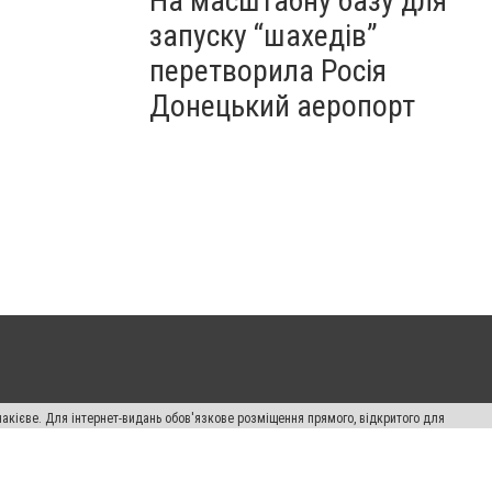
На масштабну базу для
запуску “шахедів”
перетворила Росія
Донецький аеропорт
накієве. Для інтернет-видань обов'язкове розміщення прямого, відкритого для
лама" публікуються на правах реклами.