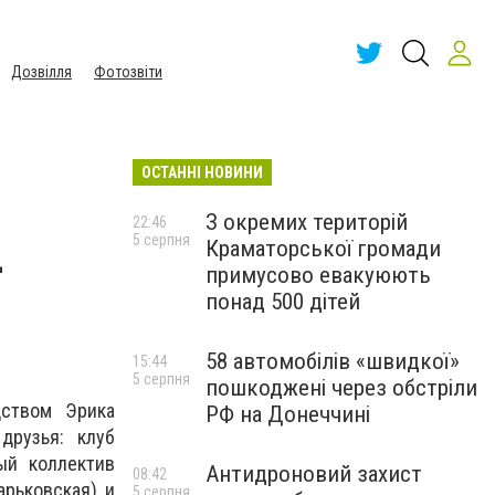
Дозвілля
Фотозвіти
ОСТАННІ НОВИНИ
З окремих територій
22:46
5 серпня
Краматорської громади
-
примусово евакуюють
понад 500 дітей
58 автомобілів «швидкої»
15:44
5 серпня
пошкоджені через обстріли
дством Эрика
РФ на Донеччині
друзья: клуб
ный коллектив
Антидроновий захист
08:42
рьковская) и
5 серпня