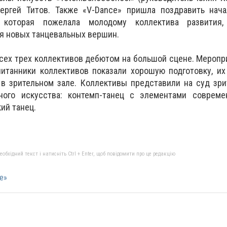
ергей Титов. Также «V-Dance» пришла поздравить нача
 которая пожелала молодому коллектива развития,
я новых танцевальных вершин.
всех трех коллективов дебютом на большой сцене. Мероп
питанники коллективов показали хорошую подготовку, и
 в зрительном зале. Коллективы представили на суд зр
ного искусства: контемп-танец с элементами современ
ий танец.
бхідний текст і натисніть Ctrl + Enter, щоб повідомити про це редакцію
e»