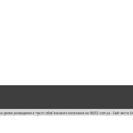
а умови розміщення в тексті обов'язкового посилання на 06252.com.ua - Сайт міста Є
сті або в якості джерела. Порушення виняткових прав переслідується Законом.
ський спецпроєкт", "Політичні новини", "Пресреліз", "PR", "Офіційно", "Політична рек