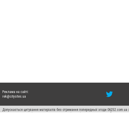
Реклама на сайті:
rek@citysites.ua
Допускається цитування матеріалів без отримання попередньої згоди 06252.com.ua з
пошукових систем гіперпосилання на цитовані статті не нижче другого абзацу в тек
Матеріали з плашками "Новини компаній", "Промо", "Партнерський матеріал", "Партнер