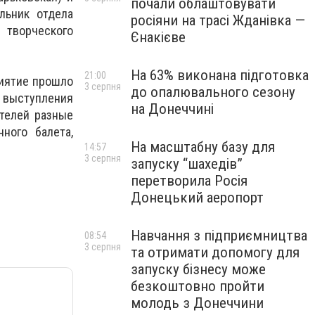
почали облаштовувати
льник отдела
росіяни на трасі Жданівка —
 творческого
Єнакієве
На 63% виконана підготовка
21:00
риятие прошло
3 серпня
до опалювального сезону
х выступления
на Донеччині
ителей разные
ного балета,
На масштабну базу для
14:57
3 серпня
запуску “шахедів”
перетворила Росія
Донецький аеропорт
Навчання з підприємництва
08:54
3 серпня
та отримати допомогу для
запуску бізнесу може
безкоштовно пройти
молодь з Донеччини