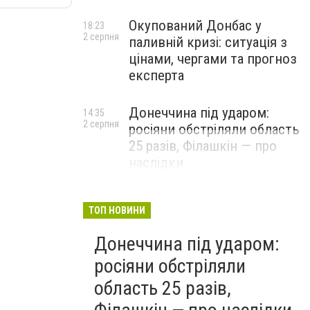
Окупований Донбас у
18:23
2 серпня
паливній кризі: ситуація з
цінами, чергами та прогноз
експерта
Донеччина під ударом:
14:35
2 серпня
росіяни обстріляли область
25 разів, Філашкін — про
наслідки
ТОП НОВИНИ
Донеччина під ударом:
росіяни обстріляли
область 25 разів,