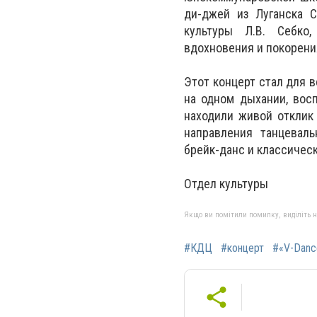
ди-джей из Луганска С
культуры Л.В. Себко,
вдохновения и покорени
Этот концерт стал для 
на одном дыхании, вос
находили живой отклик
направления танцеваль
брейк-данс и классическ
Отдел культуры
Якщо ви помітили помилку, виділіть нео
#КДЦ
#концерт
#«V-Danc