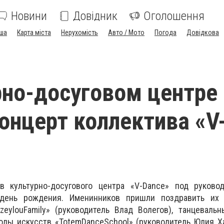
Новини
Довідник
Оголошення
ша
Карта міста
Нерухомість
Авто / Мото
Погода
Довідкова
рно-досуговом центре
онцерт коллектива «V
в культурно-досугового центра «V-Dance» под руково
день рождения. Именинников пришли поздравить их 
zeylouFamily» (руководитель Влад Волегов), танцеваль
лы искусств «TotemDanceSchool» (руководитель Юлия Ха