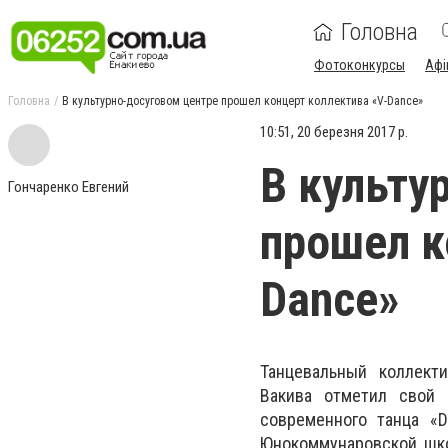
Головна
Фотоконкурсы
Афі
Головна
В культурно-досуговом центре прошел концерт коллектива «V-Dance»
10:51, 20 березня 2017 р.
В культу
Гончаренко Евгений
прошел к
Dance»
Танцевальный коллекти
Вакива отметил свой 
современного танца «D
Юнокоммунаровской шко