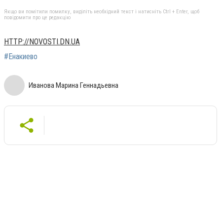
Якщо ви помітили помилку, виділіть необхідний текст і натисніть Ctrl + Enter, щоб
повідомити про це редакцію
HTTP://NOVOSTI.DN.UA
#Енакиево
Иванова Марина Геннадьевна