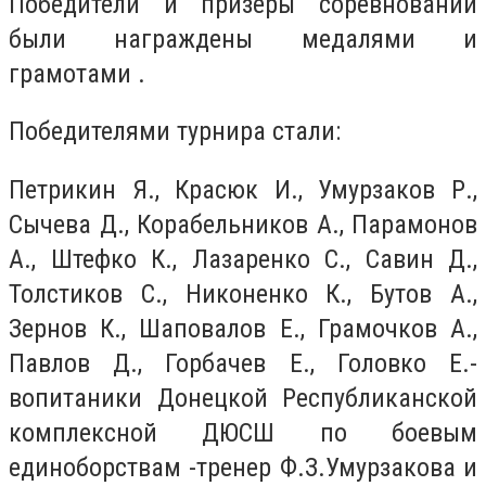
Победители и призеры соревнований
были награждены медалями и
грамотами .
Победителями турнира стали:
Петрикин Я., Красюк И., Умурзаков Р.,
Сычева Д., Корабельников А., Парамонов
А., Штефко К., Лазаренко С., Савин Д.,
Толстиков С., Никоненко К., Бутов А.,
Зернов К., Шаповалов Е., Грамочков А.,
Павлов Д., Горбачев Е., Головко Е.-
вопитаники Донецкой Республиканской
комплексной ДЮСШ по боевым
единоборствам -тренер Ф.З.Умурзакова и