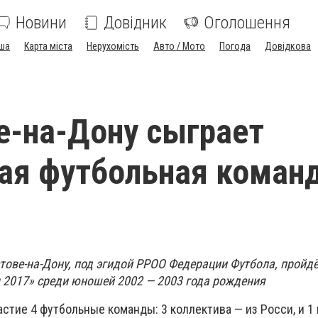
Новини
Довідник
Оголошення
ша
Карта міста
Нерухомість
Авто / Мото
Погода
Довідкова
е-на-Дону сыграет
ая футбольная коман
стове-на-Дону, под эгидой РРОО Федерации Футбола, пройд
2017» среди юношей 2002 — 2003 года рождения
стие 4 футбольные команды: 3 коллектива — из Росси, и 1 