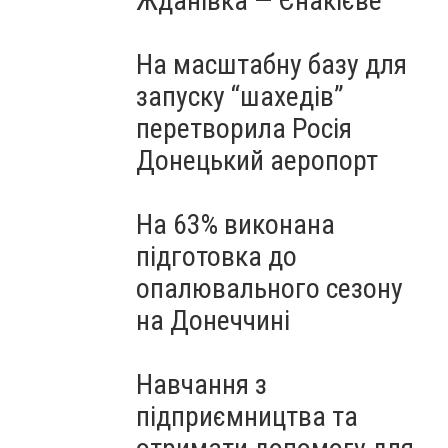
Жданівка — Єнакієве
На масштабну базу для
запуску “шахедів”
перетворила Росія
Донецький аеропорт
На 63% виконана
підготовка до
опалювального сезону
на Донеччині
Навчання з
підприємництва та