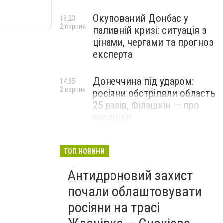
Окупований Донбас у
18:23
2 серпня
паливній кризі: ситуація з
цінами, чергами та прогноз
експерта
Донеччина під ударом:
14:35
2 серпня
росіяни обстріляли область
25 разів, Філашкін — про
наслідки
ТОП НОВИНИ
Антидроновий захист
почали облаштовувати
росіяни на трасі