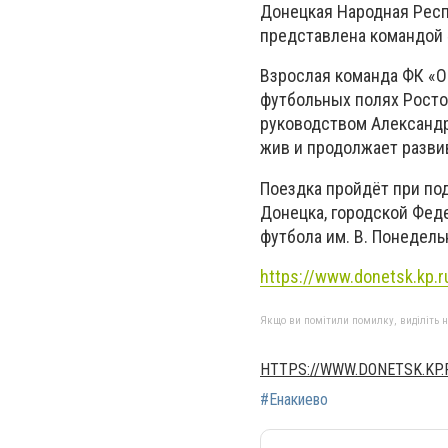
Донецкая Народная Респ
представлена командой 
Взрослая команда ФК «О
футбольных полях Росто
руководством Александр
жив и продолжает разви
Поездка пройдёт при по
Донецка, городской Фед
футбола им. В. Понедель
https://www.donetsk.kp.r
Якщо ви помітили помилку, виділіть нео
HTTPS://WWW.DONETSK.KP.
#Енакиево