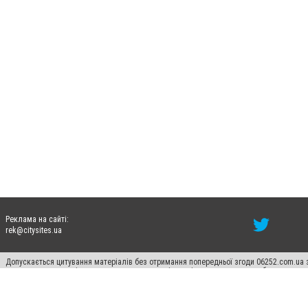
Реклама на сайті:
rek@citysites.ua
Допускається цитування матеріалів без отримання попередньої згоди 06252.com.ua з
пошукових систем гіперпосилання на цитовані статті не нижче другого абзацу в тек
Матеріали з плашками "Новини компаній", "Промо", "Партнерський матеріал", "Партнер