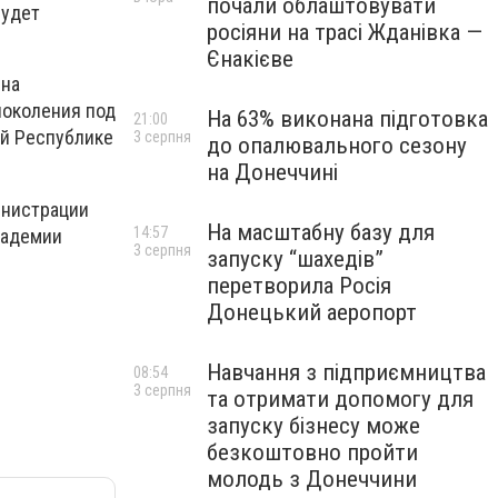
почали облаштовувати
будет
росіяни на трасі Жданівка —
Єнакієве
 на
поколения под
На 63% виконана підготовка
21:00
ей Республике
3 серпня
до опалювального сезону
на Донеччині
инистрации
На масштабну базу для
14:57
кадемии
3 серпня
запуску “шахедів”
перетворила Росія
Донецький аеропорт
Навчання з підприємництва
08:54
3 серпня
та отримати допомогу для
запуску бізнесу може
безкоштовно пройти
молодь з Донеччини