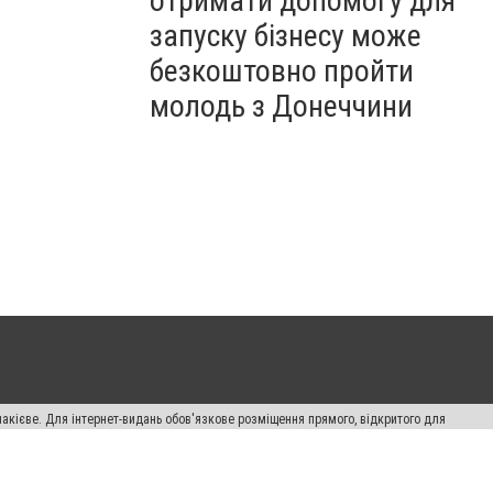
отримати допомогу для
запуску бізнесу може
безкоштовно пройти
молодь з Донеччини
накієве. Для інтернет-видань обов'язкове розміщення прямого, відкритого для
лама" публікуються на правах реклами.