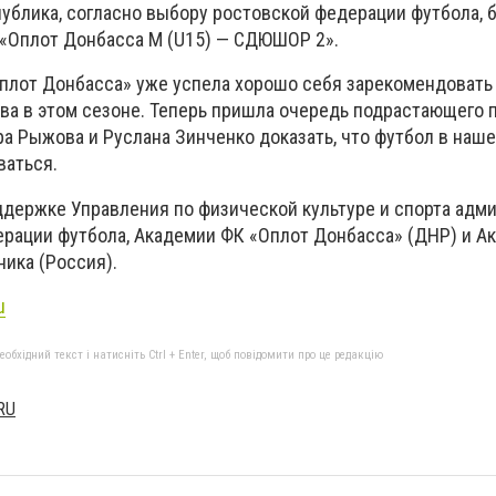
ублика, согласно выбору ростовской федерации футбола, 
«Оплот Донбасса М (U15) — СДЮШОР 2».
плот Донбасса» уже успела хорошо себя зарекомендовать
ва в этом сезоне. Теперь пришла очередь подрастающего 
а Рыжова и Руслана Зинченко доказать, что футбол в наш
ваться.
ддержке Управления по физической культуре и спорта адм
ерации футбола, Академии ФК «Оплот Донбасса» (ДНР) и А
ника (Россия).
u
бхідний текст і натисніть Ctrl + Enter, щоб повідомити про це редакцію
RU