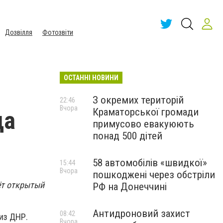
Дозвілля
Фотозвіти
ОСТАННІ НОВИНИ
З окремих територій
22:46
Вчора
Краматорської громади
да
примусово евакуюють
понад 500 дітей
58 автомобілів «швидкої»
15:44
Вчора
пошкоджені через обстріли
ёт открытый
РФ на Донеччині
Антидроновий захист
08:42
из ДНР.
Вчора