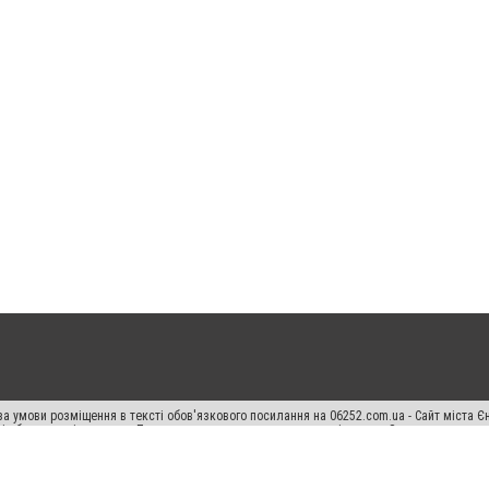
а умови розміщення в тексті обов'язкового посилання на 06252.com.ua - Сайт міста Є
сті або в якості джерела. Порушення виняткових прав переслідується Законом.
ський спецпроєкт", "Політичні новини", "Пресреліз", "PR", "Офіційно", "Політична рек