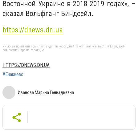
Восточной Украине в 2018-2019 годах», –
сказал Вольфганг Биндсейл.
https://dnews.dn.ua
Якщо ви помітили помилку, виділіть необхідний текст і натисніть Ctrl + Enter, щоб
повідомити про це редакцію
HTTPS://DNEWS.DN.UA
#Енакиево
Иванова Марина Геннадьевна