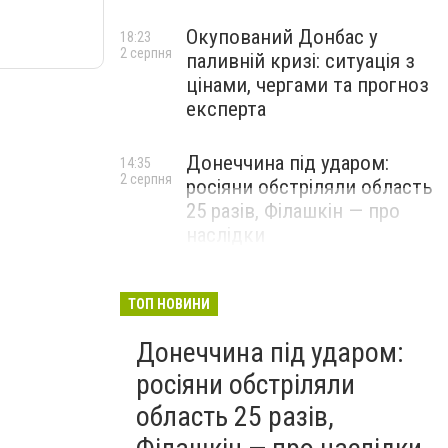
Окупований Донбас у
18:23
2 серпня
паливній кризі: ситуація з
цінами, чергами та прогноз
експерта
Донеччина під ударом:
14:35
2 серпня
росіяни обстріляли область
25 разів, Філашкін — про
наслідки
ТОП НОВИНИ
Донеччина під ударом:
росіяни обстріляли
область 25 разів,