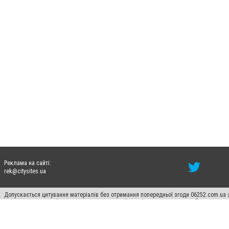
Реклама на сайті:
rek@citysites.ua
Допускається цитування матеріалів без отримання попередньої згоди 06252.com.ua з
пошукових систем гіперпосилання на цитовані статті не нижче другого абзацу в тек
Матеріали з плашками "Новини компаній", "Промо", "Партнерський матеріал", "Партнер