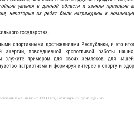
тойные умения в данной области и заняли призовые м
кже, некоторые из ребят были награждены в номинаци
сильного государства.
ыми спортивными достижениями Республики, и это итог
ой энергии, повседневной кропотливой работы наши
вы служите примером для своих земляков, для нашей
увство патриотизма и формируя интерес к спорту и здо
бхідний текст і натисніть Ctrl + Enter, щоб повідомити про це редакцію