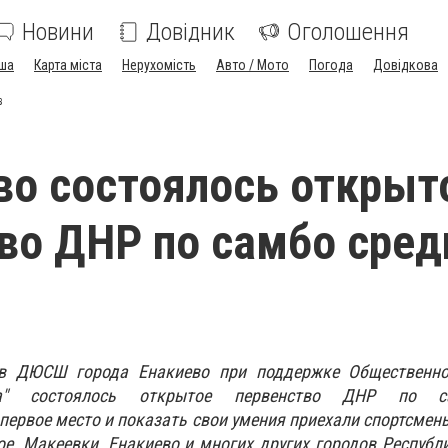
Новини
Довідник
Оголошення
ша
Карта міста
Нерухомість
Авто / Мото
Погода
Довідкова
в
во состоялось открыт
во ДНР по самбо сред
, в ДЮСШ города Енакиево при поддержке Общественн
ка" состоялось открытое первенство ДНР по с
первое место и показать свои умения приехали спортсмены
ое, Макеевки, Енакиево и многих других городов Республ