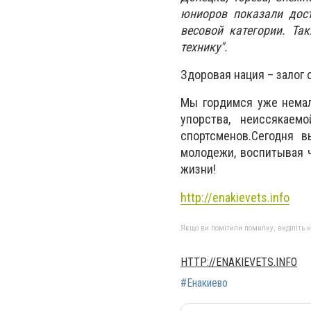
юниоров показали дос
весовой категории. Та
технику".
Здоровая нация – залог 
Мы гордимся уже немал
упорства, неиссякаем
спортсменов.Сегодня 
молодежи, воспитывая ч
жизни!
http://enakievets.info
Якщо ви помітили помилку, виділіть нео
HTTP://ENAKIEVETS.INFO
#Енакиево