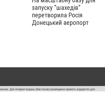
На масштабну базу для
запуску “шахедів”
перетворила Росія
Донецький аеропорт
накієве. Для інтернет-видань обов'язкове розміщення прямого, відкритого для
лама" публікуються на правах реклами.