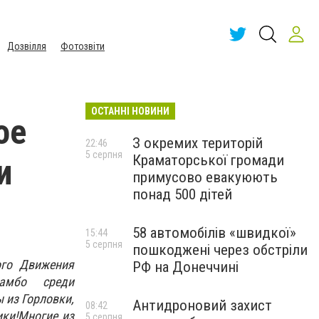
Дозвілля
Фотозвіти
ОСТАННІ НОВИНИ
ое
З окремих територій
22:46
5 серпня
Краматорської громади
и
примусово евакуюють
понад 500 дітей
58 автомобілів «швидкої»
15:44
5 серпня
пошкоджені через обстріли
ого Движения
РФ на Донеччині
амбо среди
 из Горловки,
Антидроновий захист
08:42
ики!Многие из
5 серпня