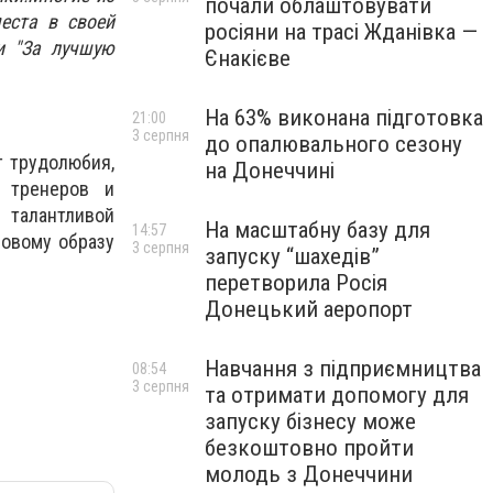
почали облаштовувати
еста в своей
росіяни на трасі Жданівка —
и "За лучшую
Єнакієве
На 63% виконана підготовка
21:00
3 серпня
до опалювального сезону
 трудолюбия,
на Донеччині
х тренеров и
 талантливой
На масштабну базу для
14:57
ровому образу
3 серпня
запуску “шахедів”
перетворила Росія
Донецький аеропорт
Навчання з підприємництва
08:54
3 серпня
та отримати допомогу для
запуску бізнесу може
безкоштовно пройти
молодь з Донеччини