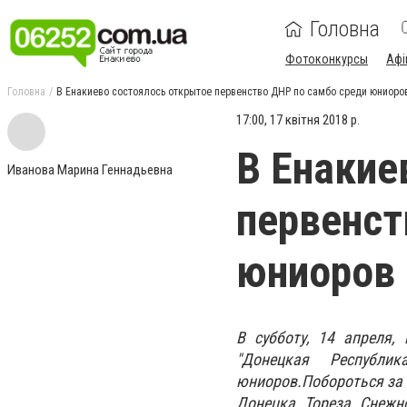
Головна
Фотоконкурсы
Афі
Головна
В Енакиево состоялось открытое первенство ДНР по самбо среди юниоро
17:00, 17 квітня 2018 р.
В Енакие
Иванова Марина Геннадьевна
первенст
юниоров
В субботу, 14 апреля
"Донецкая Республи
юниоров.Побороться за 
Донецка, Тореза, Снежн