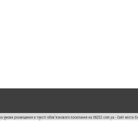
а умови розміщення в тексті обов'язкового посилання на 06252.com.ua - Сайт міста Є
сті або в якості джерела. Порушення виняткових прав переслідується Законом.
ський спецпроєкт", "Політичні новини", "Пресреліз", "PR", "Офіційно", "Політична рек