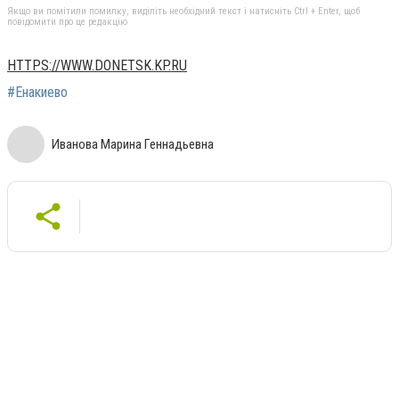
Якщо ви помітили помилку, виділіть необхідний текст і натисніть Ctrl + Enter, щоб
повідомити про це редакцію
HTTPS://WWW.DONETSK.KP.RU
#Енакиево
Иванова Марина Геннадьевна