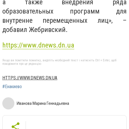
а также внедрения ряда
образовательных программ для
внутренне перемещенных лиц», –
добавил Жебривский.
https://www.dnews.dn.ua
Якщо ви помітили помилку, виділіть необхідний текст і натисніть Ctrl + Enter, щоб
повідомити про це редакцію
HTTPS://WWW.DNEWS.DN.UA
#Енакиево
Иванова Марина Геннадьевна