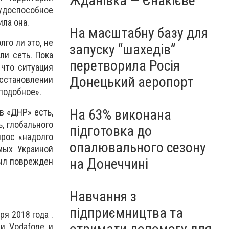
Жданівка — Єнакієве
рудоспособное
ила она.
На масштабну базу для
го ли это, не
запуску “шахедів”
ли сеть. Пока
перетворила Росія
 что ситуация
Донецький аеропорт
осстановлении
подобное».
На 63% виконана
в «ДНР» есть,
, глобального
підготовка до
рос «надолго
опалювального сезону
мых Украиной
на Донеччині
был поврежден
Навчання з
підприємництва та
я 2018 года .
и Vodafone и