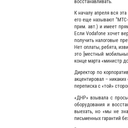
восстанавливать.
К началу апреля вся эта
его еще называют "МТС-
прим. авт.) и имеет пр
Если Vodafone хочет ве
получить налоговые прет
Нет оплаты, ребята, изви
это [местный мобильный
конце марта «министр д
Директор по корпорати
акцентировал – никаких
переписка с «той» стор
«ДНР» взывала с прось
оборудования и восста
выехать, но «мы не зн
письменных гарантий бе