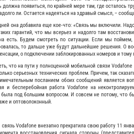
ь должна появиться, по крайней мере там, где осталось т
адолго ли. Остается надеяться на здравый смысл, – сообщ
ней она добавила еще кое-что: «Связь мы включили. Надол
таких гарантий, что мы всерьез и надолго там восстанови
она есть. Будем смотреть по ситуации. Если мы поймем,
овалась, то дальше уже будут дальнейшие решения. О в
пенсации, о подключении заблокированных номеров и тому 
еть, что на пути у полноценной мобильной связи Vodafone 
олько серьезных технических проблем. Причем, так сказать
римечательным посланием обоих сообщений является воп
ная и бесперебойная работа Vodafone на неконтролируе
 была под большим вопросом. И совсем не потому, что 
даже и оптоволоконный.
 связь Vodafone внезапно прекратила свою работу 11 январ
момента восстановления сигнала стороны (представител