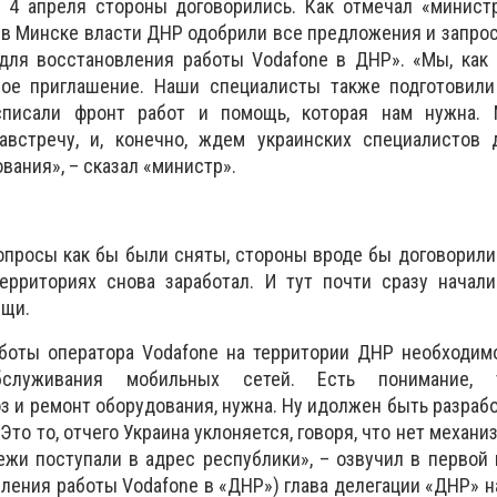
ах 4 апреля стороны договорились. Как отмечал «минис
х в Минске власти ДНР одобрили все предложения и запро
для восстановления работы Vodafone в ДНР». «Мы, как 
ое приглашение. Наши специалисты также подготовили
списали фронт работ и помощь, которая нам нужна.
встречу, и, конечно, ждем украинских специалистов 
вания», – сказал «министр».
 вопросы как бы были сняты, стороны вроде бы договорили
ерриториях снова заработал. И тут почти сразу начали
ещи.
боты оператора Vodafone на территории ДНР необходимо
служивания мобильных сетей. Есть понимание, т
 и ремонт оборудования, нужна. Ну идолжен быть разраб
Это то, отчего Украина уклоняется, говоря, что нет механ
ежи поступали в адрес республики», – озвучил в первой
вления работы Vodafone в «ДНР») глава делегации «ДНР» н