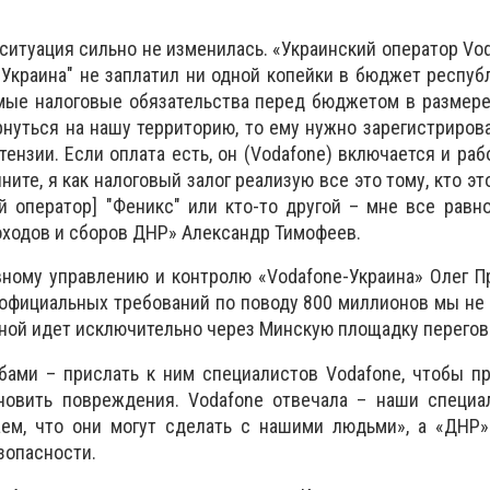
 ситуация сильно не изменилась. «Украинский оператор Vod
Украина" не заплатил ни одной копейки в бюджет республ
ямые налоговые обязательства перед бюджетом в размере
рнуться на нашу территорию, то ему нужно зарегистриров
ензии. Если оплата есть, он (Vodafone) включается и раб
ните, я как налоговый залог реализую все это тому, кто эт
 оператор] "Феникс" или кто-то другой – мне все равно
оходов и сборов ДНР» Александр Тимофеев.
вному управлению и контролю «Vodafone-Украина» Олег 
 официальных требований по поводу 800 миллионов мы не 
оной идет исключительно через Минскую площадку перегов
бами – прислать к ним специалистов Vodafone, чтобы п
новить повреждения. Vodafone отвечала – наши специа
аем, что они могут сделать с нашими людьми», а «ДНР»
зопасности.