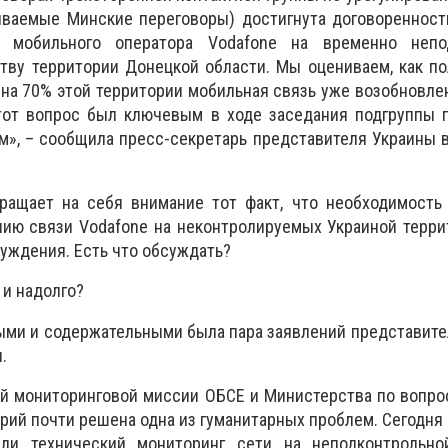
ываемые Минские переговоры) достигнута договоренност
ь мобильного оператора Vodafone на временно непо
тву территории Донецкой области. Мы оцениваем, как п
 на 70% этой территории мобильная связь уже возобновлен
тот вопрос был ключевым в ходе заседания подгруппы п
», – сообщила пресс-секретарь представителя Украины 
бращает на себя внимание тот факт, что необходимость
нию связи Vodafone на неконтролируемых Украиной терр
уждения. Есть что обсуждать?
 и надолго?
ыми и содержательными была пара заявлений представите
.
й мониторинговой миссии ОБСЕ и Министерства по вопро
рий почти решена одна из гуманитарных проблем. Сегодня 
или технический мониторинг сети на неподконтрольно