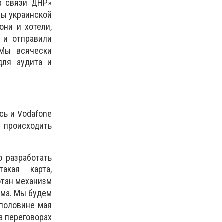
тр связи ДНР»
сы украинской
они и хотели,
 и отправили
 Мы всячески
для аудита и
сь и Vodafone
 происходить
 разработать
акая карта,
отан механизм
изма. Мы будем
 половине мая
а переговорах