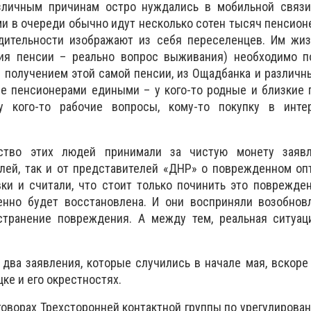
зличным причинам остро нуждались в мобильной связи
и в очереди обычно идут несколько сотен тысяч пенсион
дительности изображают из себя переселенцев. Им жиз
ия пенсии – реально вопрос выживания) необходимо п
 получением этой самой пенсии, из Ощадбанка и различн
е пенсионерами едиными – у кого-то родные и близкие 
у кого-то рабочие вопросы, кому-то покупку в интер
ство этих людей принимали за чистую монету заявл
елей, так и от представителей «ДНР» о поврежденном о
ки и считали, что стоит только починить это поврежден
нно будет восстановлена. И они восприняли возобнов
странение повреждения. А между тем, реальная ситуац
 два заявления, которые случились в начале мая, вскоре
ке и его окрестностях.
еговорах Трехсторонней контактной группы по урегулирова