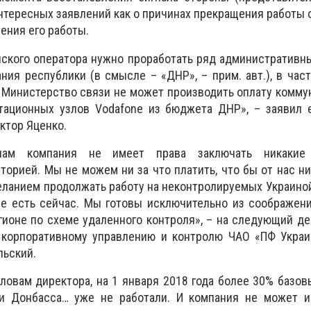
нтересных заявлений как о причинах прекращения работы о
ения его работы.
ского оператора нужно проработать ряд административн
ния республики (в смысле – «ДНР», – прим. авт.), в час
 Министерство связи не может производить оплату комму
тационных узлов Vodafone из бюджета ДНР», – заявил 
ктор Яценко.
нам компания не имеет права заключать никакие
торией. Мы не можем ни за что платить, что бы от нас ни
ланием продолжать работу на неконтролируемых Украино
ые есть сейчас. Мы готовы исключительно из соображен
гионе по схеме удаленного контроля», – на следующий д
 корпоративному управлению и контролю ЧАО «ПФ Украи
льский.
ловам директора, на 1 января 2018 года более 30% базов
и Донбасса… уже не работали. И компания не может и