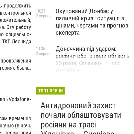
ь продолжить
Окупований Донбас у
18:23
дконтрольной
2 серпня
паливній кризі: ситуація з
оложительный,
цінами, чергами та прогноз
а. Эту работу
експерта
о социально-
в ТКГ Леонида
Донеччина під ударом:
14:35
2 серпня
росіяни обстріляли область
 продолжения
25 разів, Філашкін — про
иториях была…
наслідки
ТОП НОВИНИ
ля «Vodafone-
Антидроновий захист
почали облаштовувати
сам временно
росіяни на трасі
ночью (в ночь
й территории