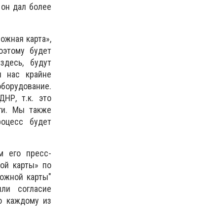
 он дал более
ожная карта»,
оэтому будет
здесь, будут
я нас крайне
оборудование.
НР, т.к. это
ги. Мы также
оцесс будет
м его пресс-
ой карты» по
ожной карты"
или согласие
о каждому из