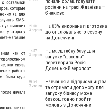
почали облаштовувати
 с остальной
росіяни на трасі Жданівка —
еров, которые
Єнакієве
ненно (а для
олучать SMS-
На 63% виконана підготовка
ых украинских
21:00
3 серпня
до опалювального сезону
по ту сторону
на Донеччині
нет-магазине
На масштабну базу для
14:57
ения как от
3 серпня
запуску “шахедів”
птоволоконном
перетворила Росія
ие, как связь
Донецький аеропорт
ление работы
ия была куда
Навчання з підприємництва
08:54
3 серпня
та отримати допомогу для
 после начала
запуску бізнесу може
безкоштовно пройти
молодь з Донеччини
нию конфликта