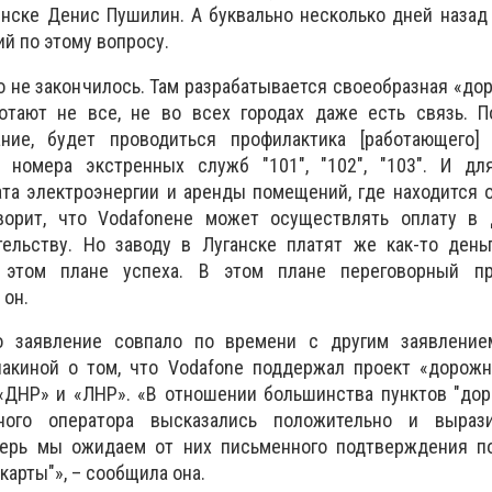
нске Денис Пушилин. А буквально несколько дней назад
й по этому вопросу.
о не закончилось. Там разрабатывается своеобразная «дор
тают не все, не во всех городах даже есть связь. П
ние, будет проводиться профилактика [работающего] 
 номера экстренных служб "101", "102", "103". И дл
та электроэнергии и аренды помещений, где находится 
ворит, что Vodafoneне может осуществлять оплату в Д
тельству. Но заводу в Луганске платят же как-то день
 этом плане успеха. В этом плане переговорный пр
 он.
го заявление совпало по времени с другим заявление
лакиной о том, что Vodafone поддержал проект «дорожн
«ДНР» и «ЛНР». «В отношении большинства пунктов "дор
ного оператора высказались положительно и выраз
перь мы ожидаем от них письменного подтверждения п
карты"», – сообщила она.