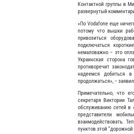
Контактной группы в Ми
развернутый комментари
«По Vodafone еще ничег
потому что вышки рабо
привозиться оборудова
подключаться короткие
немаловажно – это опла
Украинская сторона го
противоречит законода
надеемся добиться в
продолжаться», – заявил
Примечательно, что е
секретаря Виктории Та
обслуживанию сетей в 
представители мобиль
взаимодействовать. Те
пунктов этой "дорожной 