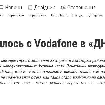
Новини
Довідник
Оголошення
ша
Карта міста
Нерухомість
Авто / Мото
Погода
Довідкова
илось с Vodafone в «Д
5 месяцев глухого молчания 27 апреля в некоторых района
х неподконтрольных Украине части Донетчины неожидан
dafone, многие жители запомнили исключительно как ра
 не задумывался о том, как такое стало возможно на само
новившаяся связь может реально «прожить» на неко