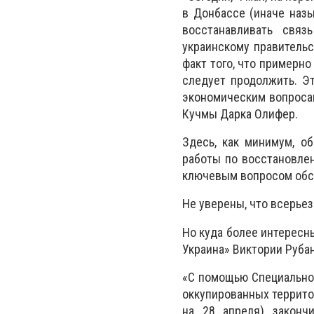
в Донбассе (иначе наз
восстанавливать связ
украинскому правительс
факт того, что примерно
следует продолжить. Э
экономическим вопросам
Кучмы Дарка Олифер.
Здесь, как минимум, о
работы по восстановле
ключевым вопросом обс
Не уверены, что всерьез
Но куда более интересн
Украина» Виктории Рубан
«С помощью Специально
оккупированных террито
на 28 апреля) законч