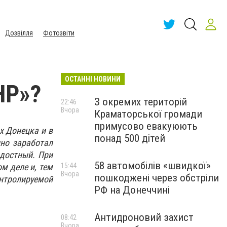
Дозвілля
Фотозвіти
ОСТАННІ НОВИНИ
НР»?
З окремих територій
22:46
Вчора
Краматорської громади
примусово евакуюють
х Донецка и в
понад 500 дітей
но заработал
достный. При
58 автомобілів «швидкої»
м деле и, тем
15:44
Вчора
пошкоджені через обстріли
нтролируемой
РФ на Донеччині
Антидроновий захист
08:42
Вчора