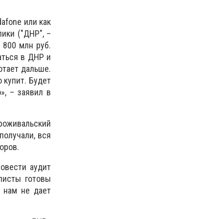
afone или как
ики ("ДНР", –
 800 млн руб.
аться в ДНР и
отает дальше.
о купит. Будет
», – заявил в
Проживальский
получали, вся
оров.
ровести аудит
листы готовы
 нам не дает