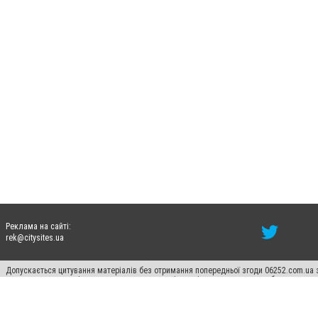
Реклама на сайті:
rek@citysites.ua
Допускається цитування матеріалів без отримання попередньої згоди 06252.com.ua з
пошукових систем гіперпосилання на цитовані статті не нижче другого абзацу в тек
Матеріали з плашками "Новини компаній", "Промо", "Партнерський матеріал", "Партнер