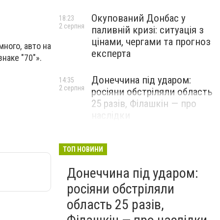
Окупований Донбас у
18:23
2 серпня
паливній кризі: ситуація з
цінами, чергами та прогноз
много, авто на
експерта
наке "70"».
Донеччина під ударом:
14:35
2 серпня
росіяни обстріляли область
25 разів, Філашкін — про
наслідки
ТОП НОВИНИ
Донеччина під ударом:
росіяни обстріляли
область 25 разів,