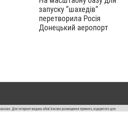
На масштабну базу для
запуску “шахедів”
перетворила Росія
Донецький аеропорт
накієве. Для інтернет-видань обов'язкове розміщення прямого, відкритого для
лама" публікуються на правах реклами.