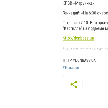
КПВВ «Марьинка»:
Геннадий: «На 6:30 оче
Татьяна: «7:10. В сторон
"Каргилле" на подъеме м
http://donbass.ua
Якщо ви помітили помилку, виділіть нео
HTTP://DONBASS.UA
#Енакиево