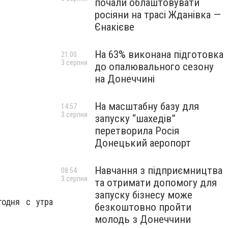
почали облаштовувати
росіяни на трасі Жданівка —
Єнакієве
На 63% виконана підготовка
21:00
3 серпня
до опалювального сезону
на Донеччині
На масштабну базу для
14:57
3 серпня
запуску “шахедів”
перетворила Росія
Донецький аеропорт
Навчання з підприємництва
08:54
3 серпня
та отримати допомогу для
запуску бізнесу може
годня с утра
безкоштовно пройти
молодь з Донеччини