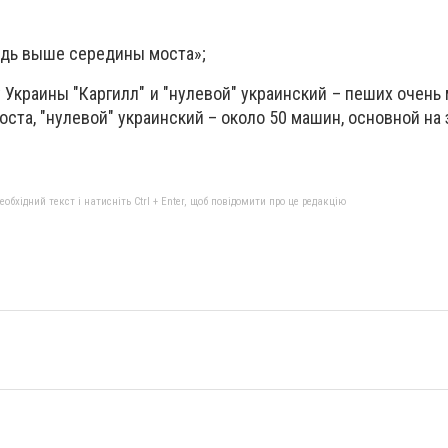
редь выше середины моста»;
у Украины "Каргилл" и "нулевой" украинский – пеших очень 
оста, "нулевой" украинский – около 50 машин, основной на з
бхідний текст і натисніть Ctrl + Enter, щоб повідомити про це редакцію