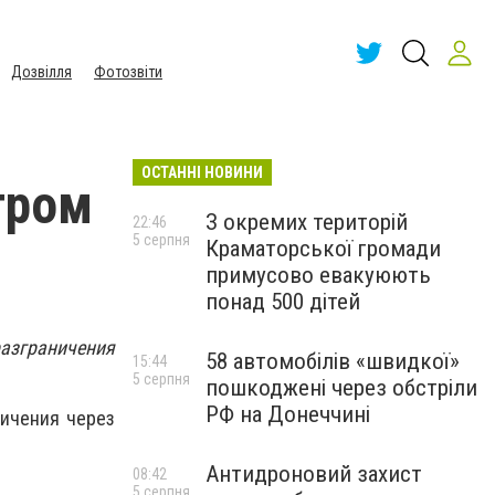
Дозвілля
Фотозвіти
ОСТАННІ НОВИНИ
тром
З окремих територій
22:46
5 серпня
Краматорської громади
примусово евакуюють
понад 500 дітей
разграничения
58 автомобілів «швидкої»
15:44
5 серпня
пошкоджені через обстріли
РФ на Донеччині
ничения через
Антидроновий захист
08:42
5 серпня