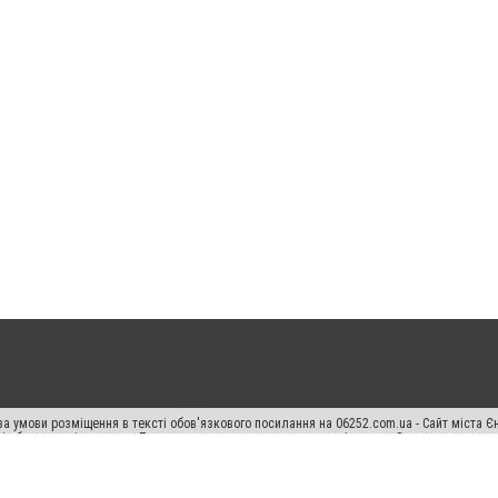
а умови розміщення в тексті обов'язкового посилання на 06252.com.ua - Сайт міста Є
сті або в якості джерела. Порушення виняткових прав переслідується Законом.
ський спецпроєкт", "Політичні новини", "Пресреліз", "PR", "Офіційно", "Політична рек