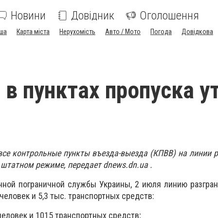
Новини
Довідник
Оголошення
ша
Карта міста
Нерухомість
Авто / Мото
Погода
Довідкова
 в пунктах пропуска у
 все контрольные пункты въезда-выезда (КПВВ) на линии 
 штатном режиме, передает dnews.dn.ua .
нной пограничной службы Украины, 2 июля линию разгра
человек и 5,3 тыс. транспортных средств:
человек и 1015 транспортных средств;