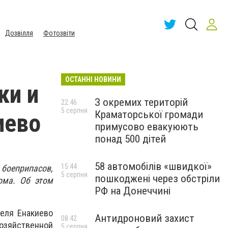
Дозвілля
Фотозвіти
ОСТАННІ НОВИНИ
ки и
З окремих територій
22:46
5 серпня
Краматорської громади
иево
примусово евакуюють
понад 500 дітей
58 автомобілів «швидкої»
15:44
боеприпасов,
5 серпня
пошкоджені через обстріли
ома. Об этом
РФ на Донеччині
теля Енакиево
Антидроновий захист
08:42
хозяйственной
5 серпня