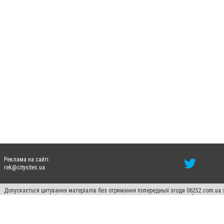
Реклама на сайті:
rek@citysites.ua
Допускається цитування матеріалів без отримання попередньої згоди 06252.com.ua з
пошукових систем гіперпосилання на цитовані статті не нижче другого абзацу в тек
Матеріали з плашками "Новини компаній", "Промо", "Партнерський матеріал", "Партнер