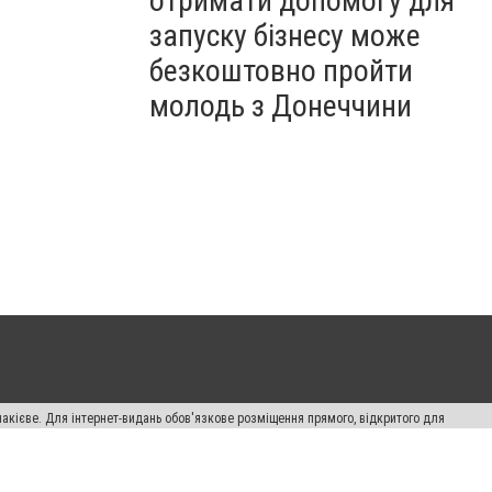
отримати допомогу для
запуску бізнесу може
безкоштовно пройти
молодь з Донеччини
накієве. Для інтернет-видань обов'язкове розміщення прямого, відкритого для
лама" публікуються на правах реклами.