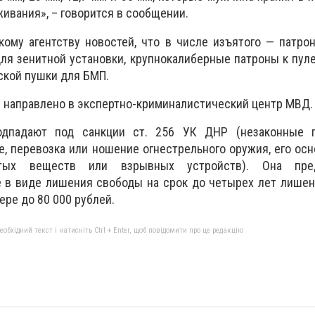
ивания», – говорится в сообщении.
ому агентству новостей, что в числе изъятого — патро
ля зенитной установки, крупнокалиберные патроны к пуле
ской пушки для БМП.
е направлено в экспертно-криминалистический центр МВД.
одпадают под санкции ст. 256 УК ДНР (незаконные п
е, перевозка или ношение огнестрельного оружия, его осн
атых веществ или взрывных устройств). Она пред
е в виде лишения свободы на срок до четырех лет лише
ере до 80 000 рублей.
бхідний текст і натисніть Ctrl + Enter, щоб повідомити про це редакцію