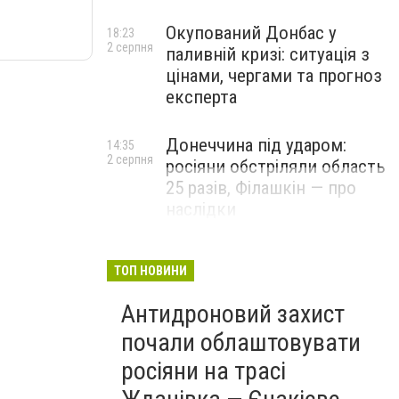
Окупований Донбас у
18:23
2 серпня
паливній кризі: ситуація з
цінами, чергами та прогноз
експерта
Донеччина під ударом:
14:35
2 серпня
росіяни обстріляли область
25 разів, Філашкін — про
наслідки
ТОП НОВИНИ
Антидроновий захист
почали облаштовувати
росіяни на трасі