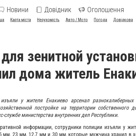
Новини
Довідник
Оголошення
ша
Карта міста
Нерухомість
Авто / Мото
Погода
Довідкова
для зенитной установ
ил дома житель Енак
зъяли у жителя Енакиево арсенал разнокалиберных 
озяйственной постройке на территории собственного д
с-службе министерства внутренних дел Республики.
еративной информации, сотрудники полиции изъяли у жи
5 мм, 23 мм, 12,7 мм и 30 мм, которые мужчина хранил в 