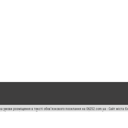
а умови розміщення в тексті обов'язкового посилання на 06252.com.ua - Сайт міста Є
сті або в якості джерела. Порушення виняткових прав переслідується Законом.
ський спецпроєкт", "Політичні новини", "Пресреліз", "PR", "Офіційно", "Політична рек