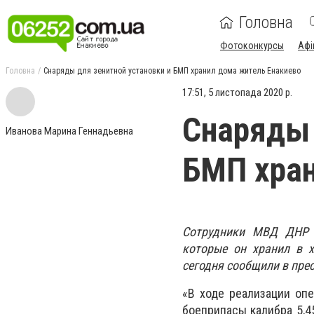
Головна
Фотоконкурсы
Афі
Головна
Снаряды для зенитной установки и БМП хранил дома житель Енакиево
17:51, 5 листопада 2020 р.
Снаряды 
Иванова Марина Геннадьевна
БМП хран
Сотрудники МВД ДНР и
которые он хранил в х
сегодня сообщили в прес
«В ходе реализации оп
боеприпасы калибра 5,4