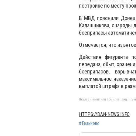
постройке по месту прож
В МВД пояснили Донецк
Калашникова, снаряды д
боеприпасы автоматиче
Отмечается, что изъято
Действия фигуранта п
передача, сбыт, хранени
боеприпасов, взрывч
максимальное наказани
выплатой штрафа в разм
Якщо ви помітили помилку, виділіть нео
HTTPS://DAN-NEWS.INFO
#Енакиево