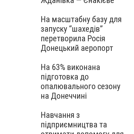
Жданівка — Єнакієве
На масштабну базу для
запуску “шахедів”
перетворила Росія
Донецький аеропорт
На 63% виконана
підготовка до
опалювального сезону
на Донеччині
Навчання з
підприємництва та