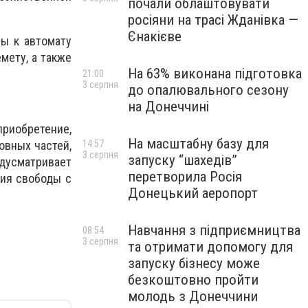
почали облаштовувати
росіяни на трасі Жданівка —
Єнакієве
ны к автомату
мету, а также
На 63% виконана підготовка
21:00
3 серпня
до опалювального сезону
на Донеччині
риобретение,
На масштабну базу для
овных частей,
14:57
3 серпня
запуску “шахедів”
усматривает
перетворила Росія
ния свободы с
Донецький аеропорт
Навчання з підприємництва
08:54
3 серпня
та отримати допомогу для
запуску бізнесу може
безкоштовно пройти
молодь з Донеччини