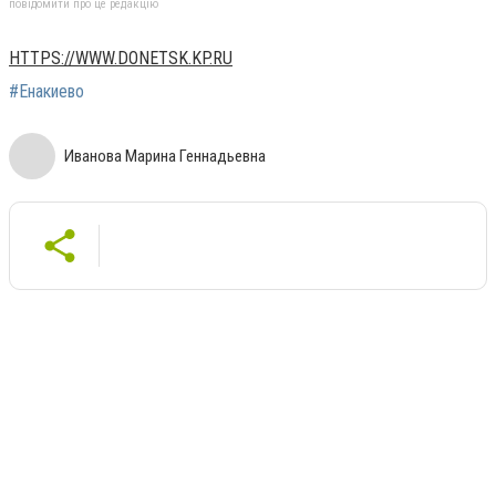
повідомити про це редакцію
HTTPS://WWW.DONETSK.KP.RU
#Енакиево
Иванова Марина Геннадьевна