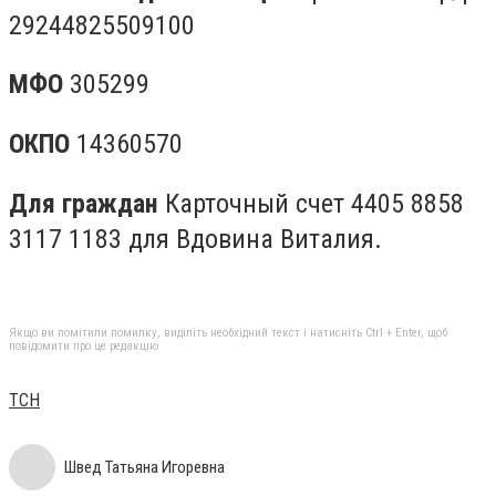
29244825509100
МФО
305299
ОКПО
14360570
Для граждан
Карточный счет 4405 8858
3117 1183 для Вдовина Виталия.
Якщо ви помітили помилку, виділіть необхідний текст і натисніть Ctrl + Enter, щоб
повідомити про це редакцію
ТСН
Швед Татьяна Игоревна