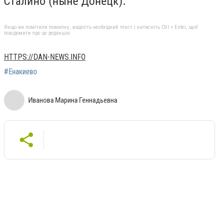
Сталино (ныне Донецк).
Якщо ви помітили помилку, виділіть необхідний текст і натисніть Ctrl + Enter, щоб
повідомити про це редакцію
HTTPS://DAN-NEWS.INFO
#Енакиево
Иванова Марина Геннадьевна