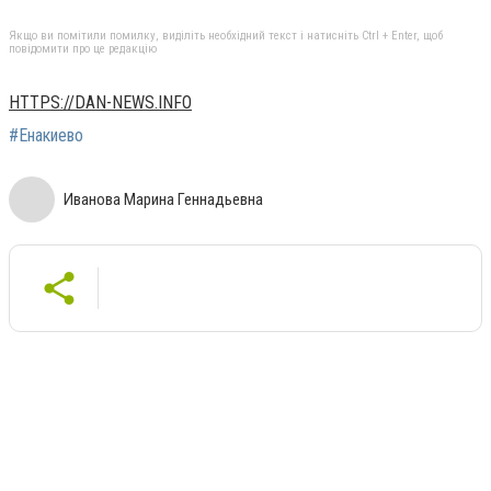
Якщо ви помітили помилку, виділіть необхідний текст і натисніть Ctrl + Enter, щоб
повідомити про це редакцію
HTTPS://DAN-NEWS.INFO
#Енакиево
Иванова Марина Геннадьевна