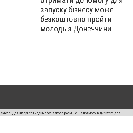
отримати допомогу для
запуску бізнесу може
безкоштовно пройти
молодь з Донеччини
накієве. Для інтернет-видань обов'язкове розміщення прямого, відкритого для
лама" публікуються на правах реклами.