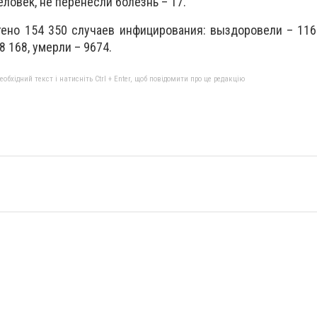
ловек, не перенесли болезнь – 17.
ено 154 350 случаев инфицирования: выздоровели – 116
 168, умерли – 9674.
бхідний текст і натисніть Ctrl + Enter, щоб повідомити про це редакцію