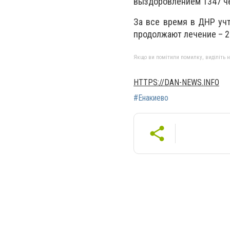
выздоровлением 1347 че
За все время в ДНР учт
продолжают лечение – 28
Якщо ви помітили помилку, виділіть нео
HTTPS://DAN-NEWS.INFO
#Енакиево