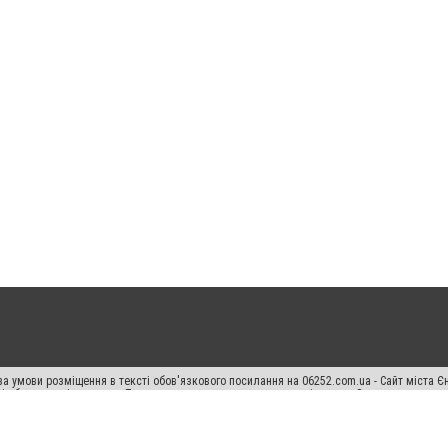
а умови розміщення в тексті обов'язкового посилання на 06252.com.ua - Сайт міста Є
сті або в якості джерела. Порушення виняткових прав переслідується Законом.
ський спецпроєкт", "Політичні новини", "Пресреліз", "PR", "Офіційно", "Політична рек