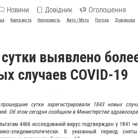
Новини
Довідник
Оголошення
ша
Карта міста
Нерухомість
Авто / Мото
Погода
Довідкова
 сутки выявлено боле
ых случаев COVID-19
прошедшие сутки зарегистрировали 1843 новых случ
ей. Об этом сегодня сообщили в Министерстве здравоохра
ультатам 4466 исследований вирус подтвержден у 1841 че
ико-эпидемиологически. В указанный период снят