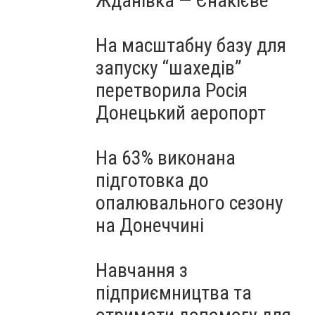
Жданівка — Єнакієве
На масштабну базу для
запуску “шахедів”
перетворила Росія
Донецький аеропорт
На 63% виконана
підготовка до
опалювального сезону
на Донеччині
Навчання з
підприємництва та