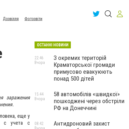
Дозвілля
Фотозвіти
ОСТАННІ НОВИНИ
е
З окремих територій
22:46
Вчора
Краматорської громади
примусово евакуюють
понад 500 дітей
58 автомобілів «швидкої»
15:44
ая заражения
Вчора
пошкоджені через обстріли
нения.
РФ на Донеччині
ловека, еще у
ы с учета с
Антидроновий захист
08:42
Вчора