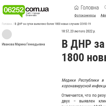
Головна
Фотоконкурсы
Афі
Головна
В ДНР за сутки выявлено более 1800 новых случаев COVID-19
18:57, 23 лютого 2022 р.
В ДНР за
Иванова Марина Геннадьевна
1800 нов
Медики Республики в 
коронавирусной инфекци
Отмечается, что по рез
двух – выявлен клин