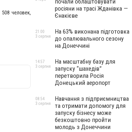
почали облаштовувати
росіяни на трасі Жданівка —
 508 человек,
Єнакієве
На 63% виконана підготовка
21:00
3 серпня
до опалювального сезону
на Донеччині
На масштабну базу для
14:57
3 серпня
запуску “шахедів”
перетворила Росія
Донецький аеропорт
Навчання з підприємництва
08:54
3 серпня
та отримати допомогу для
запуску бізнесу може
безкоштовно пройти
молодь з Донеччини