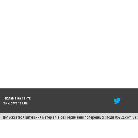
Реклама на сайті:
rek@citysites.ua
Допускається цитування матеріалів без отримання попередньої згоди 06252.com.ua з
пошукових систем гіперпосилання на цитовані статті не нижче другого абзацу в тек
Матеріали з плашками "Новини компаній", "Промо", "Партнерський матеріал", "Партнер