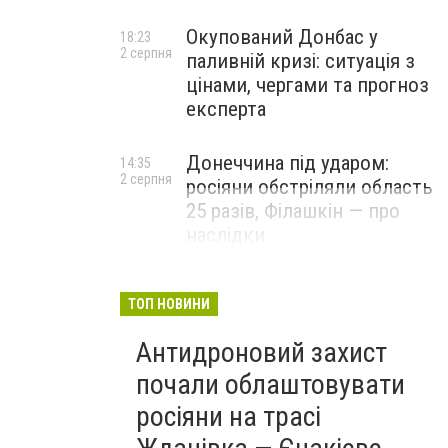
Окупований Донбас у
18:23
2 серпня
паливній кризі: ситуація з
цінами, чергами та прогноз
експерта
Донеччина під ударом:
14:35
2 серпня
росіяни обстріляли область
25 разів, Філашкін — про
наслідки
ТОП НОВИНИ
Антидроновий захист
почали облаштовувати
росіяни на трасі