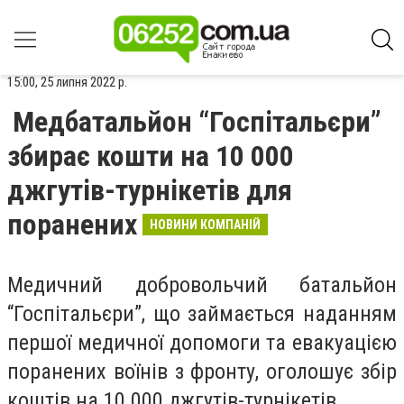
15:00, 25 липня 2022 р.
Медбатальйон “Госпітальєри”
збирає кошти на 10 000
джгутів-турнікетів для
поранених
НОВИНИ КОМПАНІЙ
Медичний добровольчий батальйон
“Госпітальєри”, що займається наданням
першої медичної допомоги та евакуацією
поранених воїнів з фронту, оголошує збір
коштів на 10 000 джгутів-турнікетів.