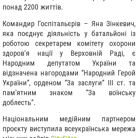
понад 2200 життів.
Командир Госпітальєрів – Яна Зінкевич,
яка поєднує діяльність у батальйоні із
роботою секретарем комітету охорони
здоров‘я нації у Верховній Раді, є
Народним депутатом України та
відзначена нагородами “Народний Герой
України”, орденом “За заслуги” III ст. та
памʼятним знаком “За воїнську
доблесть”.
Національним медійним партнером
проєкту виступила всеукраїнська мережа