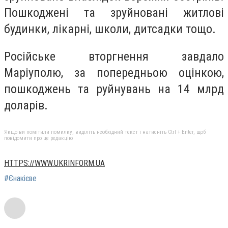
Пошкоджені та зруйновані житлові
будинки, лікарні, школи, дитсадки тощо.
Російське вторгнення завдало
Маріуполю, за попередньою оцінкою,
пошкоджень та руйнувань на 14 млрд
доларів.
Якщо ви помітили помилку, виділіть необхідний текст і натисніть Ctrl + Enter, щоб
повідомити про це редакцію
HTTPS://WWW.UKRINFORM.UA
#Єнакієве