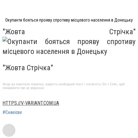
Окупанти бояться прояву спротиву місцевого населення в Донецьку
"Жовта Стрічка"
"Жовта Стрічка"
Якщо ви помітили помилку, виділіть необхідний текст і натисніть Ctrl + Enter, щоб
повідомити про це редакцію
HTTPS://V-VARIANT.COM.UA
#Єнакієве