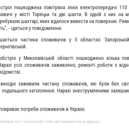
стріл пошкоджена повітряна лінія електропередачі 110
вачі у місті Торецьк та дві шахти. В одній з них на 
ебували шахтарі, яких вдалося вивести на поверхню. Ремо
ь", - ідеться у повідомленні.
ається частина споживачів у 5 областях: Запорізькій,
ернігівській.
обстріл у Миколаївській області пошкоджено кілька пов
Наразі усіх споживачів заживлено, ремонті роботи з відн
відомстві.
вихідні заживили частину споживачів, які були без сві
 і подальшого затоплення. Наразі знеструмленими залиша
покриває потреби споживачів в Україні.
бхідний текст і натисніть Ctrl + Enter, щоб повідомити про це редакцію