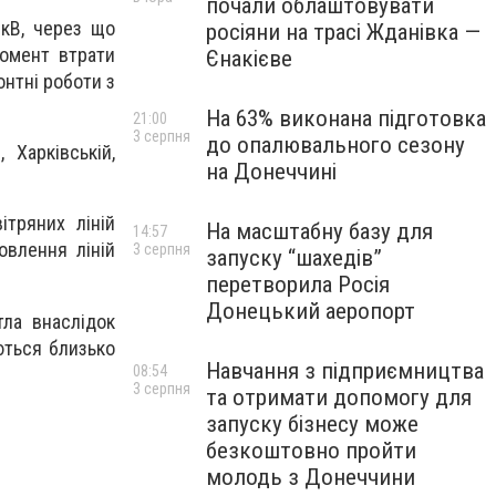
почали облаштовувати
 кВ, через що
росіяни на трасі Жданівка —
момент втрати
Єнакієве
нтні роботи з
На 63% виконана підготовка
21:00
3 серпня
до опалювального сезону
 Харківській,
на Донеччині
ітряних ліній
На масштабну базу для
14:57
овлення ліній
3 серпня
запуску “шахедів”
перетворила Росія
Донецький аеропорт
тла внаслідок
ються близько
Навчання з підприємництва
08:54
3 серпня
та отримати допомогу для
запуску бізнесу може
безкоштовно пройти
молодь з Донеччини