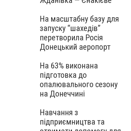
Жданівка — Єнакієве
На масштабну базу для
запуску “шахедів”
перетворила Росія
Донецький аеропорт
На 63% виконана
підготовка до
опалювального сезону
на Донеччині
Навчання з
підприємництва та