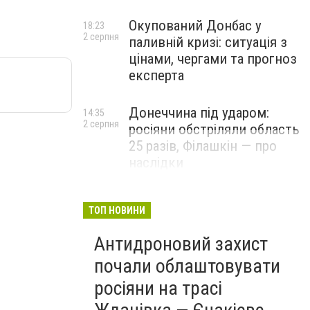
Окупований Донбас у
18:23
2 серпня
паливній кризі: ситуація з
цінами, чергами та прогноз
експерта
Донеччина під ударом:
14:35
2 серпня
росіяни обстріляли область
25 разів, Філашкін — про
наслідки
ТОП НОВИНИ
Антидроновий захист
почали облаштовувати
росіяни на трасі