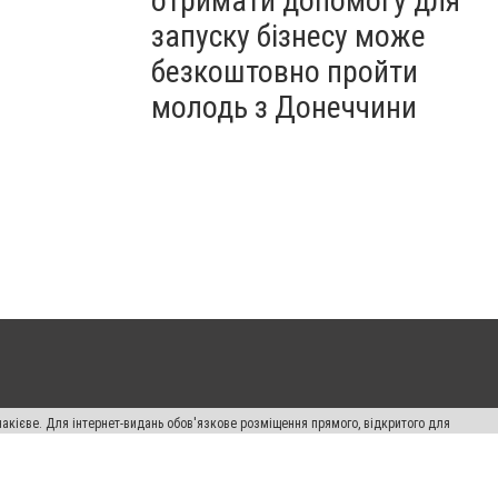
отримати допомогу для
запуску бізнесу може
безкоштовно пройти
молодь з Донеччини
накієве. Для інтернет-видань обов'язкове розміщення прямого, відкритого для
лама" публікуються на правах реклами.