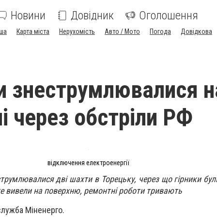
Новини
Довідник
Оголошення
ша
Карта міста
Нерухомість
Авто / Мото
Погода
Довідкова
и знеструмлювалися н
і через обстріли РФ
відключення електроенергії
струмлювалися дві шахти в Торецьку, через що гірники бул
е вивели на поверхню, ремонтні роботи тривають
служба Міненерго.