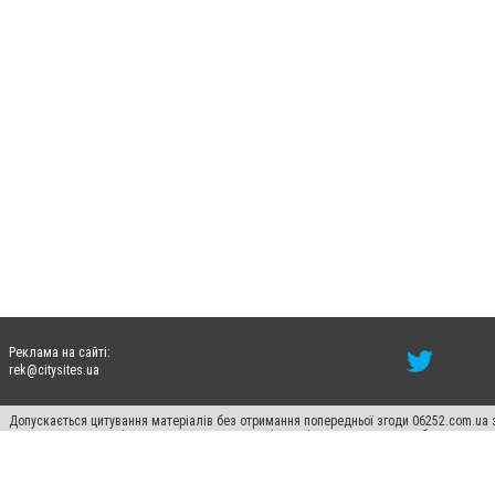
Реклама на сайті:
rek@citysites.ua
Допускається цитування матеріалів без отримання попередньої згоди 06252.com.ua з
пошукових систем гіперпосилання на цитовані статті не нижче другого абзацу в тек
Матеріали з плашками "Новини компаній", "Промо", "Партнерський матеріал", "Партнер