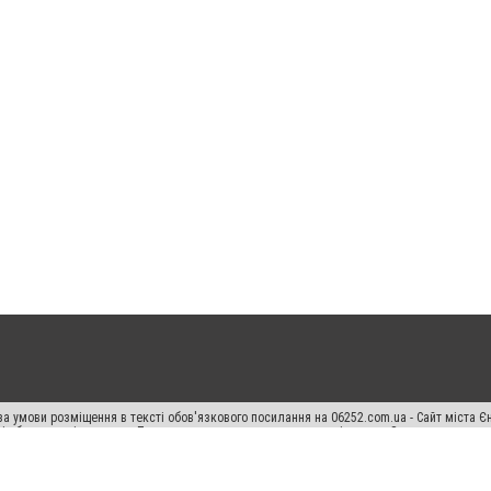
а умови розміщення в тексті обов'язкового посилання на 06252.com.ua - Сайт міста Є
сті або в якості джерела. Порушення виняткових прав переслідується Законом.
ський спецпроєкт", "Політичні новини", "Пресреліз", "PR", "Офіційно", "Політична рек