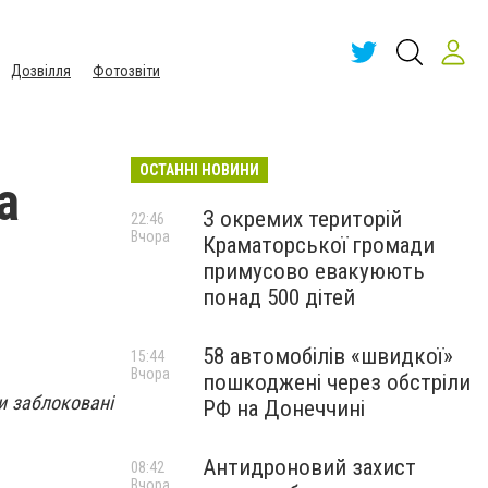
Дозвілля
Фотозвіти
ОСТАННІ НОВИНИ
а
З окремих територій
22:46
Вчора
Краматорської громади
примусово евакуюють
понад 500 дітей
58 автомобілів «швидкої»
15:44
Вчора
пошкоджені через обстріли
и заблоковані
РФ на Донеччині
Антидроновий захист
08:42
Вчора