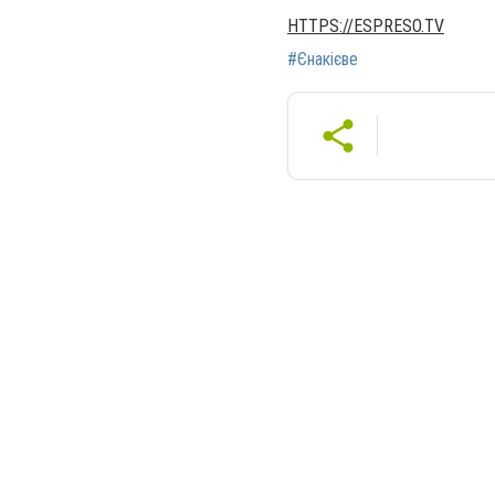
HTTPS://ESPRESO.TV
#Єнакієве