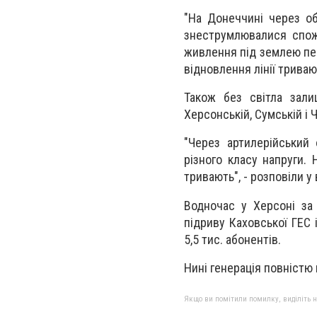
"На Донеччині через об
знеструмлювалися спожи
живлення під землею пер
відновлення лінії тривают
Також без світла залиш
Херсонській, Сумській і Ч
"Через артилерійський 
різного класу напруги. 
тривають", - розповіли у 
Водночас у Херсоні за 
підриву Каховської ГЕС
5,5 тис. абонентів.
Нині генерація повністю 
Якщо ви помітили помилку, виділіть нео