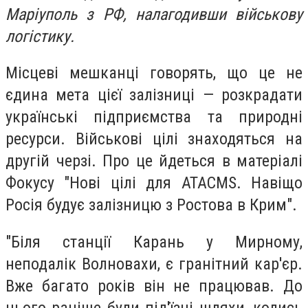
Маріуполь з РФ, налагодивши військову
логістику.
Місцеві мешканці говорять, що це не
єдина мета цієї залізниці — розкрадати
українські підприємства та природні
ресурси. Військові цілі знаходяться на
другій черзі. Про це йдеться в матеріалі
Фокусу "Нові цілі для ATACMS. Навіщо
Росія будує залізницю з Ростова в Крим".
"Біля станції Карань у Мирному,
неподалік Волновахи, є гранітний кар'єр.
Вже багато років він не працював. До
нього раніше були під'їзні шляхи, колись