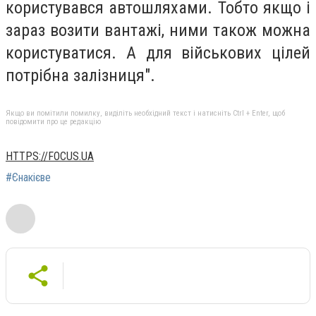
користувався автошляхами. Тобто якщо і
зараз возити вантажі, ними також можна
користуватися. А для військових цілей
потрібна залізниця".
Якщо ви помітили помилку, виділіть необхідний текст і натисніть Ctrl + Enter, щоб
повідомити про це редакцію
HTTPS://FOCUS.UA
#Єнакієве