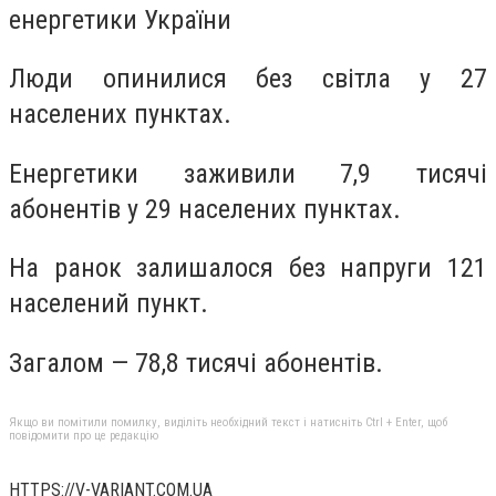
енергетики України
Люди опинилися без світла у 27
населених пунктах.
Енергетики заживили 7,9 тисячі
абонентів у 29 населених пунктах.
На ранок залишалося без напруги 121
населений пункт.
Загалом — 78,8 тисячі абонентів.
Якщо ви помітили помилку, виділіть необхідний текст і натисніть Ctrl + Enter, щоб
повідомити про це редакцію
HTTPS://V-VARIANT.COM.UA