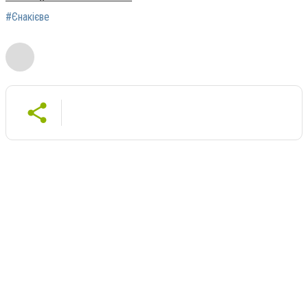
#Єнакієве