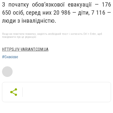
З початку обов’язкової евакуації — 176
650 осіб, серед них 20 986 — діти, 7 116 —
люди з інвалідністю.
Якщо ви помітили помилку, виділіть необхідний текст і натисніть Ctrl + Enter, щоб
повідомити про це редакцію
HTTPS://V-VARIANT.COM.UA
#Єнакієве