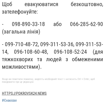
Щоб евакуюватися безкоштовно,
зателефонуйте:
- 098-890-33-18 або 066-285-62-90
(загальна лінія)
- 099-710-48-72, 099-311-53-36, 099-311-53-
14, 096-108-60-48, 096-108-52-24 (для
тяжкохворих та людей з обмеженими
можливостями).
Якщо ви помітили помилку, виділіть необхідний текст і натисніть Ctrl + Enter, щоб
повідомити про це редакцію
HTTPS://POKROVSK24.NEWS
#Єнакієве