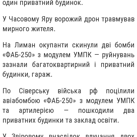
один приватний будинок.
У Часовому Яру ворожий дрон травмував
мирного жителя.
На Лиман окупанти скинули дві бомби
«ФАБ-250» з модулем УМПК — руйнувань
зазнали багатоквартирний і приватний
будинки, гараж.
По Сіверську війська рф поцілили
авіабомбою «ФАБ-250» з модулем УМПК
та артилерією — пошкодили два
приватних будинки та заклад освіти.
У Звіровому внаслідок влучання двох