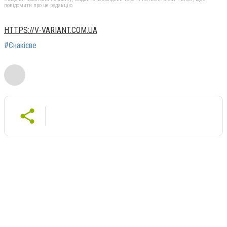
повідомити про це редакцію
HTTPS://V-VARIANT.COM.UA
#Єнакієве