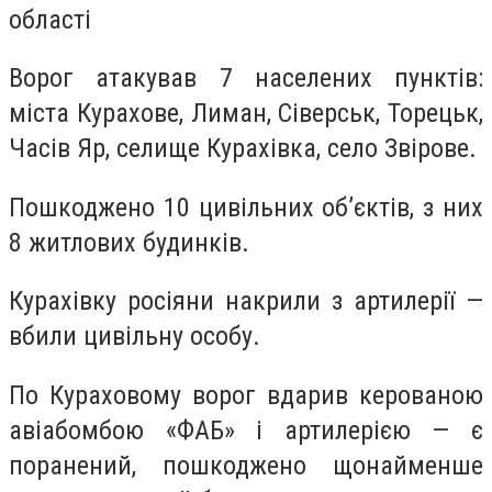
області
Ворог атакував 7 населених пунктів:
міста Курахове, Лиман, Сіверськ, Торецьк,
Часів Яр, селище Курахівка, село Звірове.
Пошкоджено 10 цивільних об’єктів, з них
8 житлових будинків.
Курахівку росіяни накрили з артилерії —
вбили цивільну особу.
По Кураховому ворог вдарив керованою
авіабомбою «ФАБ» і артилерією — є
поранений, пошкоджено щонайменше