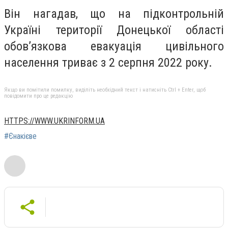
Він нагадав, що на підконтрольній
Україні території Донецької області
обов’язкова евакуація цивільного
населення триває з 2 серпня 2022 року.
Якщо ви помітили помилку, виділіть необхідний текст і натисніть Ctrl + Enter, щоб
повідомити про це редакцію
HTTPS://WWW.UKRINFORM.UA
#Єнакієве