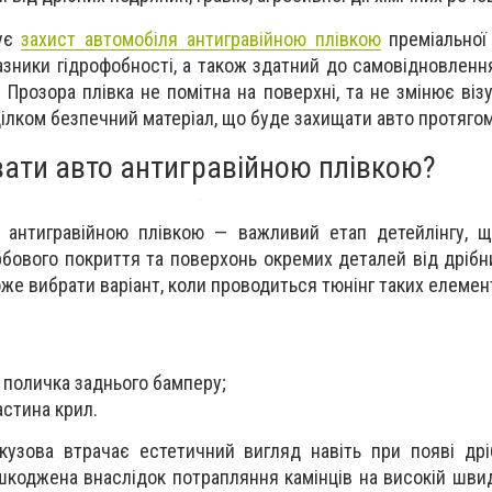
нує
захист автомобіля антигравійною плівкою
преміальної 
азники гідрофобності, а також здатний до самовідновленн
 Прозора плівка не помітна на поверхні, та не змінює віз
цілком безпечний матеріал, що буде захищати авто протягом
ати авто антигравійною плівкою?
 антигравійною плівкою — важливий етап детейлінгу, щ
рбового покриття та поверхонь окремих деталей від дрібн
е вибрати варіант, коли проводиться тюнінг таких елемент
 поличка заднього бамперу;
астина крил.
узова втрачає естетичний вигляд навіть при появі дрі
коджена внаслідок потрапляння камінців на високій швид