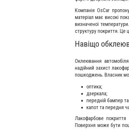
Компанія OsCar пропо
матеріал має високі пок
визначеної температури.
структуру покриття. Це 
Навіщо обклеюв
Оклеювання автомобіля
надійний захист лакофа
пошкоджень. Власник мож
оптика;
дзеркала;
передній бампер та
капот та передня ч
Лакофарбове покриття к
Поверхня може бути пош