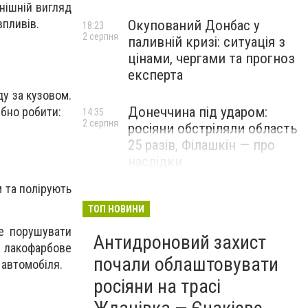
нішній вигляд
впливів.
Окупований Донбас у
18:23
2 серпня
паливній кризі: ситуація з
цінами, чергами та прогноз
експерта
у за кузовом.
Донеччина під ударом:
ібно робити:
14:35
2 серпня
росіяни обстріляли область
25 разів, Філашкін — про
наслідки
 та полірують
ТОП НОВИНИ
не порушувати
Антидроновий захист
и лакофарбове
почали облаштовувати
 автомобіля.
росіяни на трасі