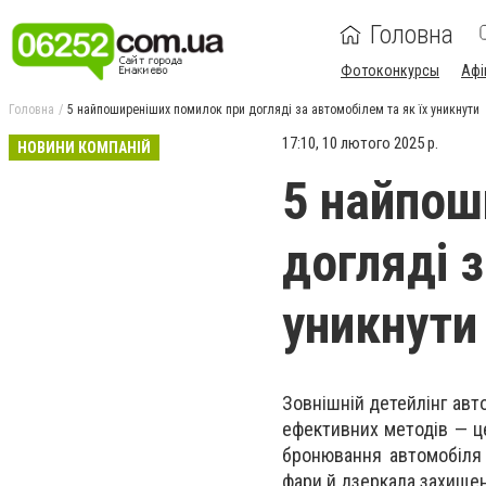
Головна
Фотоконкурсы
Афі
Головна
5 найпоширеніших помилок при догляді за автомобілем та як їх уникнути
17:10, 10 лютого 2025 р.
НОВИНИ КОМПАНІЙ
5 найпош
догляді з
уникнути
Зовнішній детейлінг авт
ефективних методів — це
бронювання автомобіля 
фари й дзеркала захищені