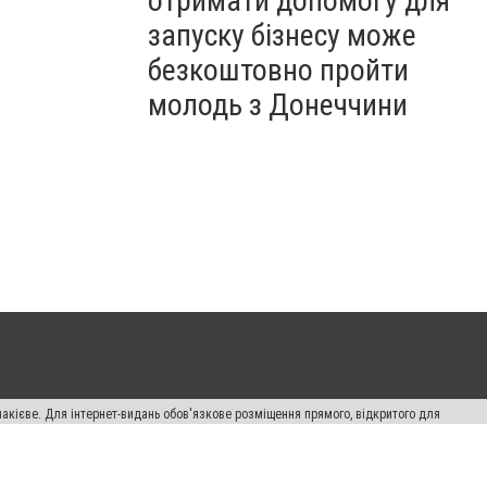
отримати допомогу для
запуску бізнесу може
безкоштовно пройти
молодь з Донеччини
накієве. Для інтернет-видань обов'язкове розміщення прямого, відкритого для
лама" публікуються на правах реклами.