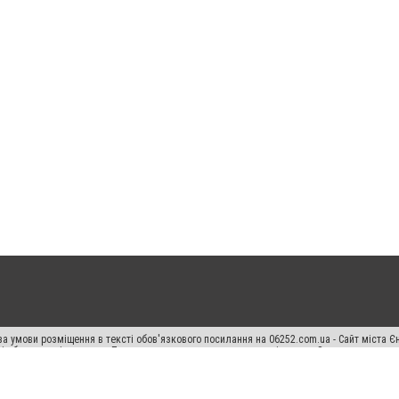
а умови розміщення в тексті обов'язкового посилання на 06252.com.ua - Сайт міста Є
сті або в якості джерела. Порушення виняткових прав переслідується Законом.
ський спецпроєкт", "Політичні новини", "Пресреліз", "PR", "Офіційно", "Політична рек