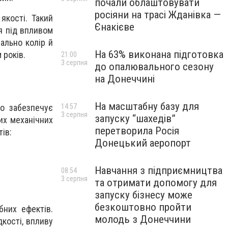
почали облаштовувати
росіяни на трасі Жданівка —
якості. Такий
Єнакієве
я під впливом
уально колір й
На 63% виконана підготовка
 років.
21:00
3 серпня
до опалювального сезону
на Донеччині
На масштабну базу для
14:57
о забезпечує
3 серпня
запуску “шахедів”
их механічних
перетворила Росія
ів:
Донецький аеропорт
Навчання з підприємництва
08:54
3 серпня
та отримати допомогу для
запуску бізнесу може
безкоштовно пройти
бних ефектів.
молодь з Донеччини
кості, впливу