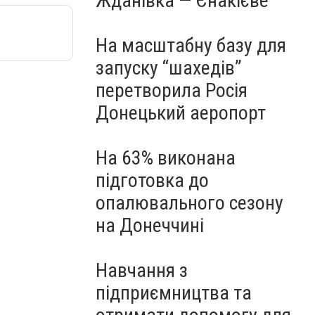
Жданівка — Єнакієве
На масштабну базу для
запуску “шахедів”
перетворила Росія
Донецький аеропорт
На 63% виконана
підготовка до
опалювального сезону
на Донеччині
Навчання з
підприємництва та