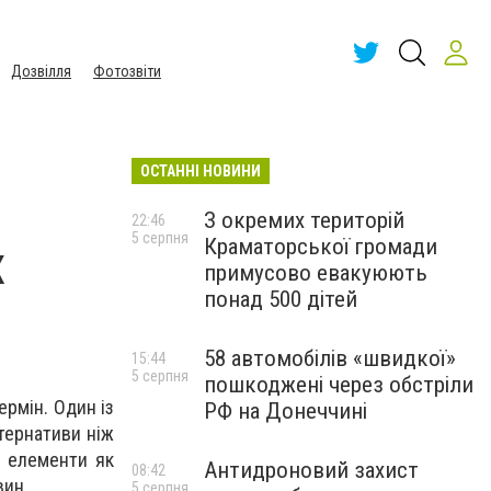
Дозвілля
Фотозвіти
ОСТАННІ НОВИНИ
З окремих територій
22:46
5 серпня
Краматорської громади
х
примусово евакуюють
понад 500 дітей
58 автомобілів «швидкої»
15:44
5 серпня
пошкоджені через обстріли
ермін. Один із
РФ на Донеччині
тернативи ніж
і елементи як
Антидроновий захист
08:42
вин.
5 серпня