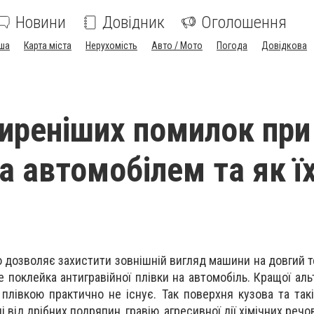
Новини
Довідник
Оголошення
ша
Карта міста
Нерухомість
Авто / Мото
Погода
Довідкова
иреніших помилок при
а автомобілем та як ї
о дозволяє захистити зовнішній вигляд машини на довгий т
 поклейка антигравійної плівки на автомобіль. Кращої аль
плівкою практично не існує. Так поверхня кузова та так
 від дрібних подряпин, гравію, агресивної дії хімічних речо