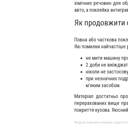
хімічних речовин для об
авто, а поклейка антигра
Як продовжити с
Повна або часткова покл
Які помилки найчастіше р
не мити машину про
2 доби не виїжджат
ніколи не застосов
при незначних подр
м’яким засобом.
Матеріал достатньо про
перерахованих вище пра
покриття кузова. Якісни
Якщо ви помітили помилку, виділіть нео