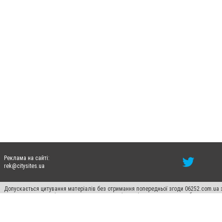
Реклама на сайті:
rek@citysites.ua
Допускається цитування матеріалів без отримання попередньої згоди 06252.com.ua з
пошукових систем гіперпосилання на цитовані статті не нижче другого абзацу в тек
Матеріали з плашками "Новини компаній", "Промо", "Партнерський матеріал", "Партнер