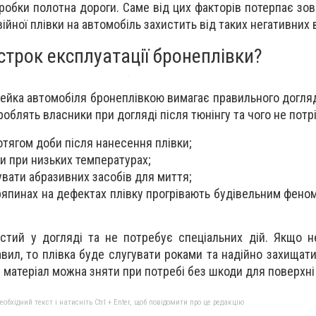
робки полотна дороги. Саме від цих факторів потерпає зов
війної плівки на автомобіль захистить від таких негативних 
трок експлуатації бронеплівки?
ейка автомобіля бронеплівкою вимагає правильного догляд
облять власники при догляді після тюнінгу та чого не потр
тягом доби після нанесення плівки;
и при низьких температурах;
увати абразивних засобів для миття;
япинах на дефектах плівку прогрівають будівельним феном
стий у догляді та не потребує спеціальних дій. Якщо 
вил, то плівка буде слугувати роками та надійно захищат
й матеріал можна зняти при потребі без шкоди для поверхні
бхідний текст і натисніть Ctrl + Enter, щоб повідомити про це редакцію