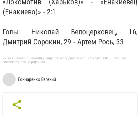
«Локомотив (Харьков)» - «Енакиевец
(Енакиево)» - 2:1
Голы: Николай Белоцерковец, 16,
Дмитрий Сорокин, 29 - Артем Рось, 33
Якщо ви помітили помилку, виділіть необхідний текст і натисніть Ctrl + Enter, щоб
повідомити про це редакцію
Гончаренко Евгений