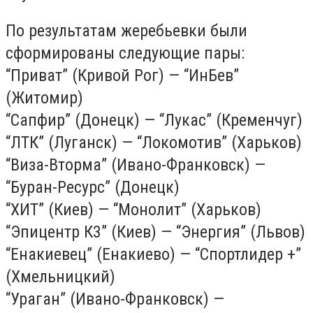
По результатам жеребьевки были
сформированы следующие пары:
“Приват” (Кривой Рог) — “ИнБев”
(Житомир)
“Сапфир” (Донецк) — “Лукас” (Кременчуг)
“ЛТК” (Луганск) — “Локомотив” (Харьков)
“Виза-Вторма” (Ивано-Франковск) —
“Буран-Ресурс” (Донецк)
“ХИТ” (Киев) — “Монолит” (Харьков)
“Эпицентр К3” (Киев) — “Энергия” (Львов)
“Енакиевец” (Енакиево) — “Спортлидер +”
(Хмельницкий)
“Ураган” (Ивано-Франковск) —