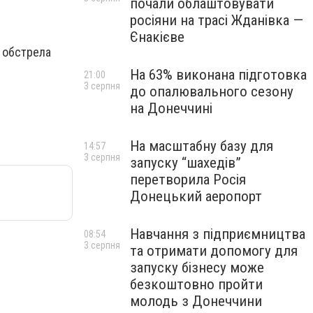
почали облаштовувати
росіяни на трасі Жданівка —
Єнакієве
е обстрела
На 63% виконана підготовка
21:00
3 серпня
до опалювального сезону
на Донеччині
На масштабну базу для
14:57
3 серпня
запуску “шахедів”
перетворила Росія
Донецький аеропорт
Навчання з підприємництва
08:54
3 серпня
та отримати допомогу для
запуску бізнесу може
безкоштовно пройти
молодь з Донеччини