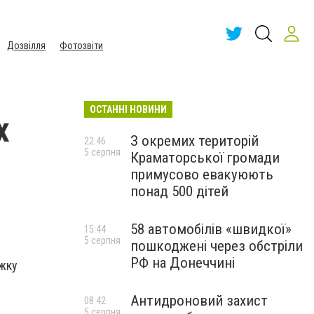
Дозвілля
Фотозвіти
ОСТАННІ НОВИНИ
х
З окремих територій
22:46
5 серпня
Краматорської громади
примусово евакуюють
понад 500 дітей
58 автомобілів «швидкої»
15:44
5 серпня
пошкоджені через обстріли
РФ на Донеччині
ежку
Антидроновий захист
08:42
5 серпня