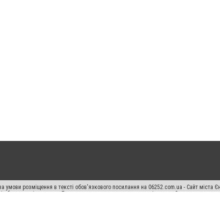
а умови розміщення в тексті обов'язкового посилання на 06252.com.ua - Сайт міста Є
сті або в якості джерела. Порушення виняткових прав переслідується Законом.
ський спецпроєкт", "Політичні новини", "Пресреліз", "PR", "Офіційно", "Політична рек