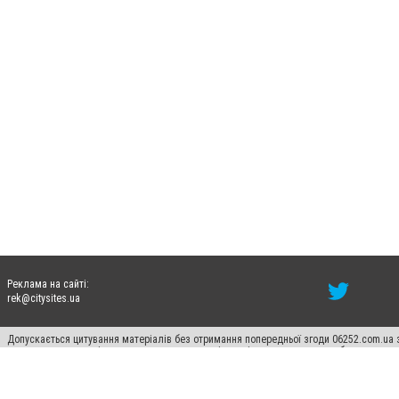
Реклама на сайті:
rek@citysites.ua
Допускається цитування матеріалів без отримання попередньої згоди 06252.com.ua з
пошукових систем гіперпосилання на цитовані статті не нижче другого абзацу в тек
Матеріали з плашками "Новини компаній", "Промо", "Партнерський матеріал", "Партнер