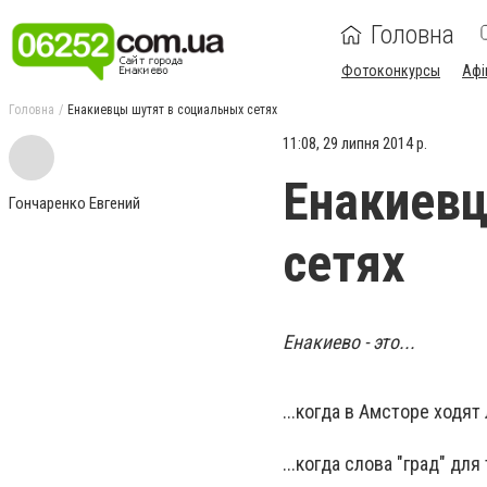
Головна
Фотоконкурсы
Афі
Головна
Енакиевцы шутят в социальных сетях
11:08, 29 липня 2014 р.
Енакиевц
Гончаренко Евгений
сетях
Енакиево - это...
...когда в Амсторе ходя
...когда слова "град" дл