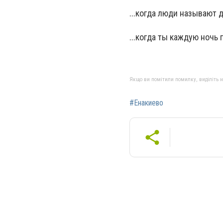
...когда люди называют 
...когда ты каждую ночь
Якщо ви помітили помилку, виділіть нео
#Енакиево