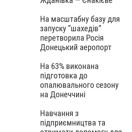
Жданівка — Єнакієве
На масштабну базу для
запуску “шахедів”
перетворила Росія
Донецький аеропорт
На 63% виконана
підготовка до
опалювального сезону
на Донеччині
Навчання з
підприємництва та