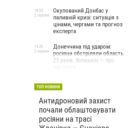
Окупований Донбас у
18:23
2 серпня
паливній кризі: ситуація з
цінами, чергами та прогноз
експерта
Донеччина під ударом:
14:35
2 серпня
росіяни обстріляли область
25 разів, Філашкін — про
наслідки
ТОП НОВИНИ
Антидроновий захист
почали облаштовувати
росіяни на трасі