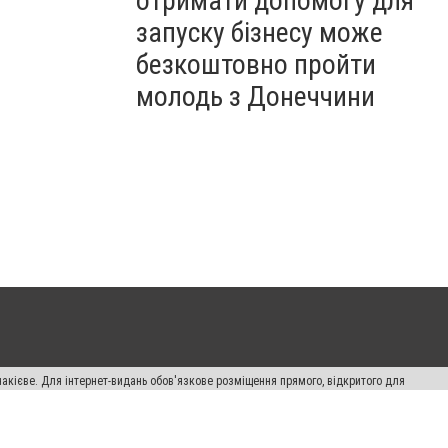
отримати допомогу для
запуску бізнесу може
безкоштовно пройти
молодь з Донеччини
накієве. Для інтернет-видань обов'язкове розміщення прямого, відкритого для
лама" публікуються на правах реклами.