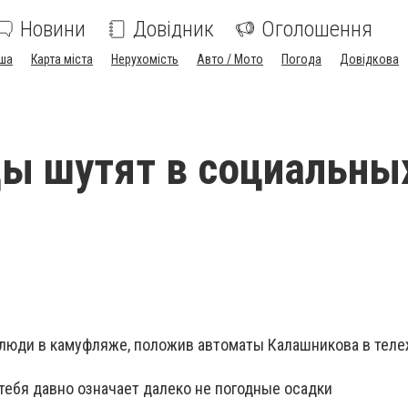
Новини
Довідник
Оголошення
ша
Карта міста
Нерухомість
Авто / Мото
Погода
Довідкова
ы шутят в социальны
т люди в камуфляже, положив автоматы Калашникова в тел
я тебя давно означает далеко не погодные осадки