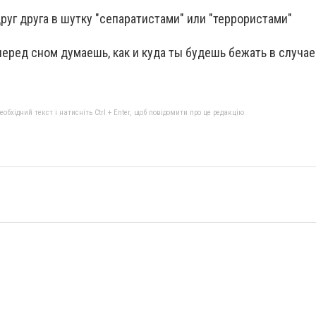
друг друга в шутку "сепаратистами" или "террористами"
 перед сном думаешь, как и куда ты будешь бежать в случа
бхідний текст і натисніть Ctrl + Enter, щоб повідомити про це редакцію