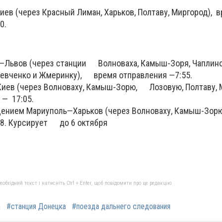
 (через Красный Лиман, Харьков, Полтаву, Миргород), 
0.
—Львов (через станции Волноваха, Камыш-Зоря, Чаплино
евченко и Жмеринку), время отправления —7:55.
ев (через Волноваху, Камыш-Зорю, Лозовую, Полтаву, М
 — 17:05.
нием Мариуполь—Харьков (через Волноваху, Камыш-Зо
48. Курсирует до 6 октября
бхідний текст і натисніть Ctrl + Enter, щоб повідомити про це редакцію
а
#станция Донецка
#поезда дальнего следования