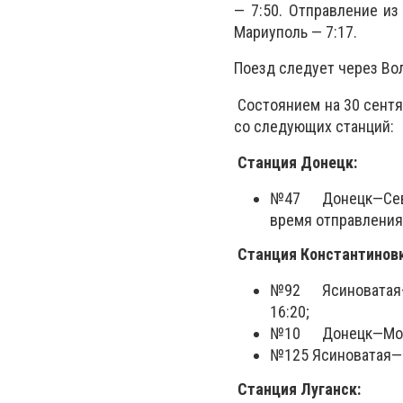
— 7:50. Отправление из 
Мариуполь — 7:17.
Поезд следует через Во
Состоянием на 30 сентя
со следующих станций:
Станция Донецк:
№47 Донецк—Севас
время отправления
Станция Константиновк
№92 Ясиноватая—О
16:20;
№10 Донецк—Москва
№125 Ясиноватая—К
Станция Луганск: