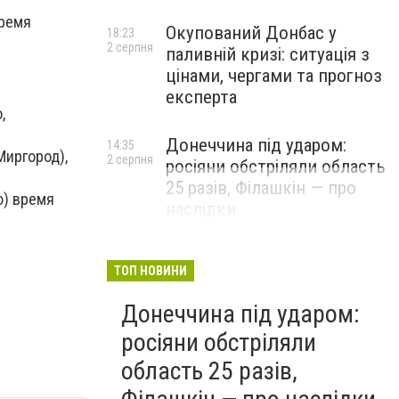
время
Окупований Донбас у
18:23
2 серпня
паливній кризі: ситуація з
цінами, чергами та прогноз
експерта
,
Донеччина під ударом:
14:35
иргород),
2 серпня
росіяни обстріляли область
25 разів, Філашкін — про
рю) время
наслідки
ТОП НОВИНИ
Донеччина під ударом:
росіяни обстріляли
область 25 разів,