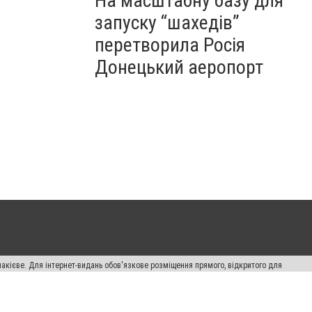
На масштабну базу для
запуску “шахедів”
перетворила Росія
Донецький аеропорт
накієве. Для інтернет-видань обов'язкове розміщення прямого, відкритого для
лама" публікуються на правах реклами.