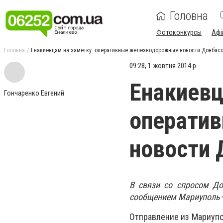
Головна
Фотоконкурсы
Афі
Головна
Енакиевцам на заметку: оперативные железнодорожные новости Донбас
09:28, 1 жовтня 2014 р.
Енакиевц
Гончаренко Евгений
операти
новости 
В связи со спросом До
сообщением Мариуполь
Отправление из Мариупол