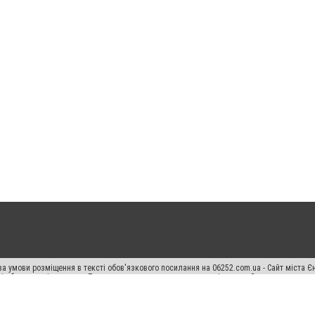
а умови розміщення в тексті обов'язкового посилання на 06252.com.ua - Сайт міста Є
сті або в якості джерела. Порушення виняткових прав переслідується Законом.
ський спецпроєкт", "Політичні новини", "Пресреліз", "PR", "Офіційно", "Політична рек