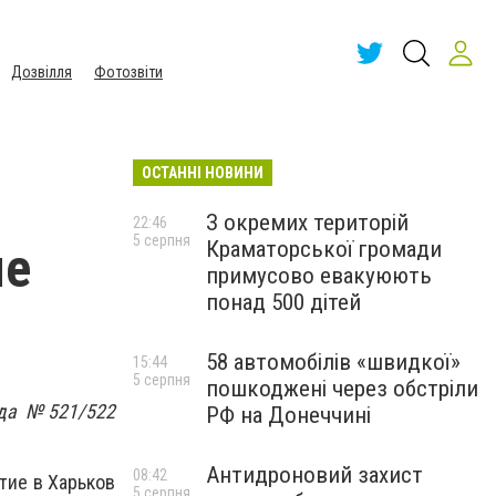
Дозвілля
Фотозвіти
ОСТАННІ НОВИНИ
З окремих територій
22:46
5 серпня
Краматорської громади
ые
примусово евакуюють
понад 500 дітей
58 автомобілів «швидкої»
15:44
5 серпня
пошкоджені через обстріли
зда №521/522
РФ на Донеччині
Антидроновий захист
08:42
ытие в Харьков
5 серпня