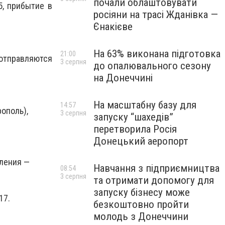
почали облаштовувати
5, прибытие в
росіяни на трасі Жданівка —
Єнакієве
На 63% виконана підготовка
21:00
 отправляются
3 серпня
до опалювального сезону
на Донеччині
На масштабну базу для
14:57
ерополь),
3 серпня
запуску “шахедів”
перетворила Росія
Донецький аеропорт
авления —
Навчання з підприємництва
08:54
3 серпня
та отримати допомогу для
запуску бізнесу може
17.
безкоштовно пройти
молодь з Донеччини