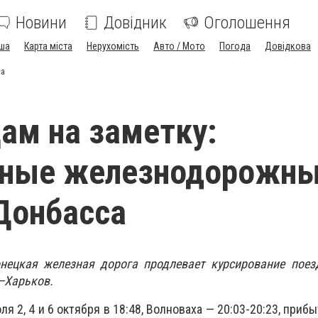
Новини
Довідник
Оголошення
ша
Карта міста
Нерухомість
Авто / Мото
Погода
Довідкова
са
ам на заметку:
вные железнодорожн
Донбасса
нецкая железная дорога продлевает курсирование пое
—Харьков.
я 2, 4 и 6 октября в 18:48, Волноваха — 20:03-20:23, приб