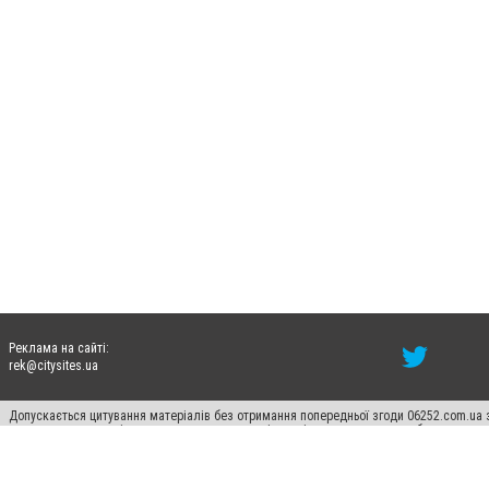
Реклама на сайті:
rek@citysites.ua
Допускається цитування матеріалів без отримання попередньої згоди 06252.com.ua з
пошукових систем гіперпосилання на цитовані статті не нижче другого абзацу в тек
Матеріали з плашками "Новини компаній", "Промо", "Партнерський матеріал", "Партнер