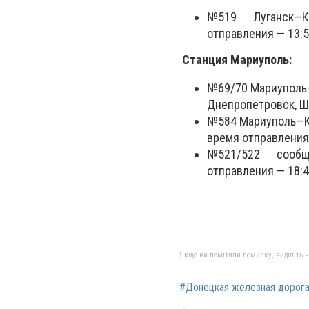
№519 Луганск—Киев
отправления — 13:5
Станция Мариуполь:
№69/70 Мариуполь
Днепропетровск, Ш
№584 Мариуполь—Ки
время отправления
№521/522 сообще
отправления — 18:
Якщо ви помітили помилку, виділіть нео
#Донецкая железная дорог