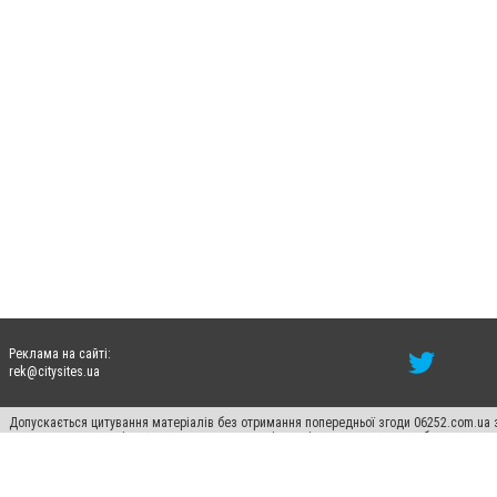
Реклама на сайті:
rek@citysites.ua
Допускається цитування матеріалів без отримання попередньої згоди 06252.com.ua з
пошукових систем гіперпосилання на цитовані статті не нижче другого абзацу в тек
Матеріали з плашками "Новини компаній", "Промо", "Партнерський матеріал", "Партнер