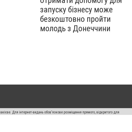
отримати допомогу для
запуску бізнесу може
безкоштовно пройти
молодь з Донеччини
накієве. Для інтернет-видань обов'язкове розміщення прямого, відкритого для
лама" публікуються на правах реклами.