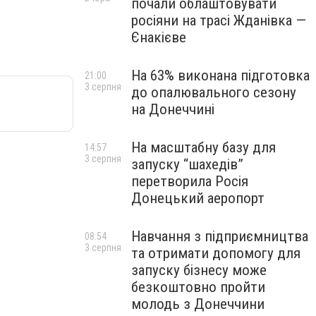
почали облаштовувати
росіяни на трасі Жданівка —
Єнакієве
На 63% виконана підготовка
21:00
3 серпня
до опалювального сезону
на Донеччині
На масштабну базу для
14:57
3 серпня
запуску “шахедів”
перетворила Росія
Донецький аеропорт
Навчання з підприємництва
08:54
3 серпня
та отримати допомогу для
запуску бізнесу може
безкоштовно пройти
молодь з Донеччини