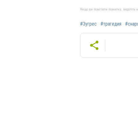
Якщо ви помітили помилку, виділіть нео
#Зугрес
#трагедия
#снар