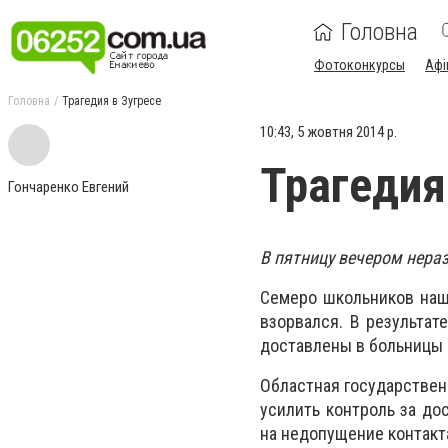
Головна
Фотоконкурсы
Афі
Головна
Трагедия в Зугресе
10:43, 5 жовтня 2014 р.
Трагедия
Гончаренко Евгений
В пятницу вечером нера
Семеро школьников наш
взорвался. В результат
доставлены в больницы 
Областная государствен
усилить контроль за до
на недопущение контак