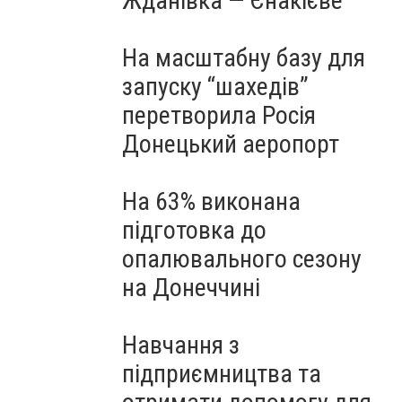
Жданівка — Єнакієве
На масштабну базу для
запуску “шахедів”
перетворила Росія
Донецький аеропорт
На 63% виконана
підготовка до
опалювального сезону
на Донеччині
Навчання з
підприємництва та