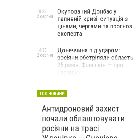
Окупований Донбас у
18:23
2 серпня
паливній кризі: ситуація з
цінами, чергами та прогноз
експерта
Донеччина під ударом:
14:35
2 серпня
росіяни обстріляли область
25 разів, Філашкін — про
наслідки
ТОП НОВИНИ
Антидроновий захист
почали облаштовувати
росіяни на трасі