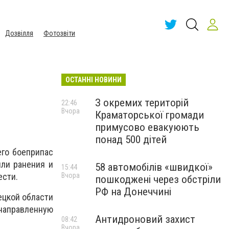
Дозвілля
Фотозвіти
ОСТАННІ НОВИНИ
З окремих територій
22:46
Вчора
Краматорської громади
примусово евакуюють
понад 500 дітей
его боеприпас
или ранения и
58 автомобілів «швидкої»
15:44
Вчора
ести.
пошкоджені через обстріли
РФ на Донеччині
ецкой области
 направленную
Антидроновий захист
08:42
Вчора