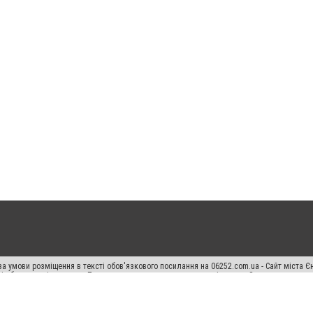
а умови розміщення в тексті обов'язкового посилання на 06252.com.ua - Сайт міста Є
сті або в якості джерела. Порушення виняткових прав переслідується Законом.
ський спецпроєкт", "Політичні новини", "Пресреліз", "PR", "Офіційно", "Політична рек