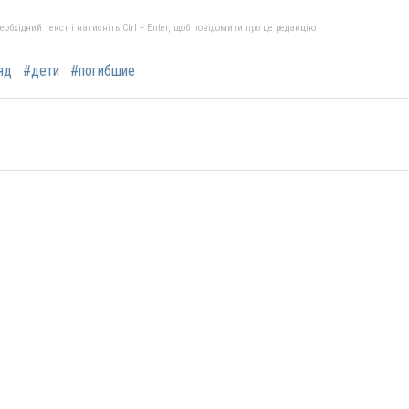
бхідний текст і натисніть Ctrl + Enter, щоб повідомити про це редакцію
яд
#дети
#погибшие