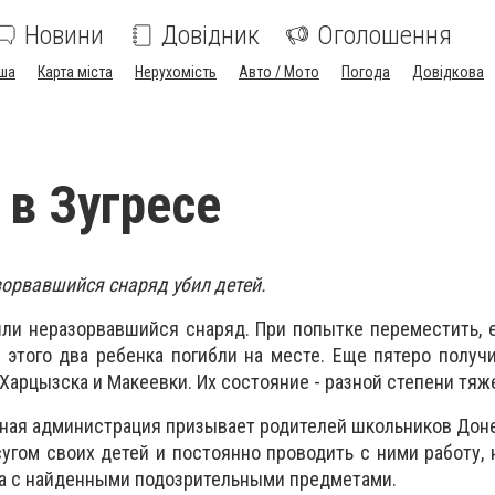
Новини
Довідник
Оголошення
ша
Карта міста
Нерухомість
Авто / Мото
Погода
Довідкова
 в Зугресе
зорвавшийся снаряд убил детей.
ли неразорвавшийся снаряд. При попытке переместить, 
е этого два ребенка погибли на месте. Еще пятеро получ
Харцызска и Макеевки. Их состояние - разной степени тяж
ная администрация призывает родителей школьников Дон
сугом своих детей и постоянно проводить с ними работу,
та с найденными подозрительными предметами.