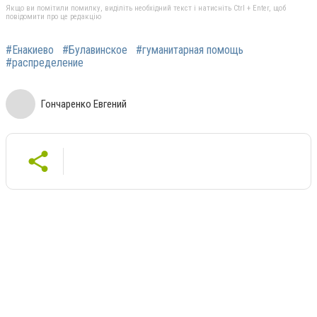
Якщо ви помітили помилку, виділіть необхідний текст і натисніть Ctrl + Enter, щоб
повідомити про це редакцію
#Енакиево
#Булавинское
#гуманитарная помощь
#распределение
Гончаренко Евгений