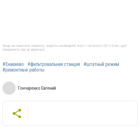
Якщо ви помітили помилку, виділіть необхідний текст і натисніть Ctrl + Enter, щоб
повідомити про це редакцію
#Енакиево
#фильтровальная станция
#штатный режим
#ремонтные работы
Гончаренко Евгений