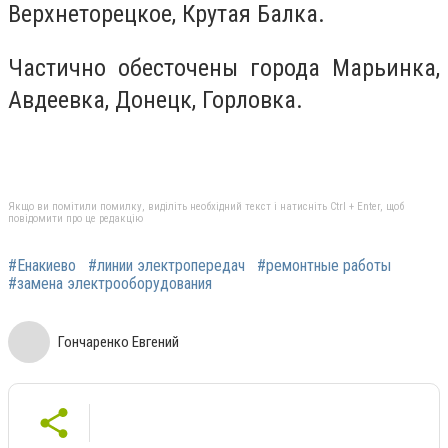
Верхнеторецкое, Крутая Балка.
Частично обесточены города Марьинка,
Авдеевка, Донецк, Горловка.
Якщо ви помітили помилку, виділіть необхідний текст і натисніть Ctrl + Enter, щоб
повідомити про це редакцію
#Енакиево
#линии электропередач
#ремонтные работы
#замена электрооборудования
Гончаренко Евгений