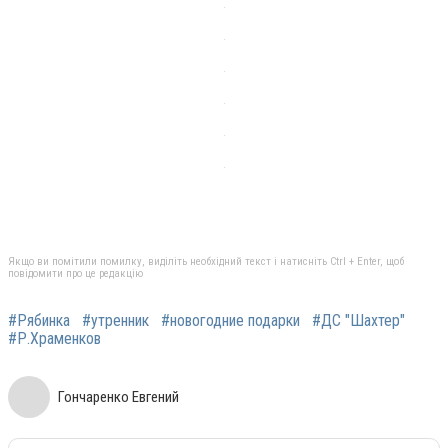
Якщо ви помітили помилку, виділіть необхідний текст і натисніть Ctrl + Enter, щоб
повідомити про це редакцію
#Рябинка
#утренник
#новогодние подарки
#ДС "Шахтер"
#Р.Храменков
Гончаренко Евгений