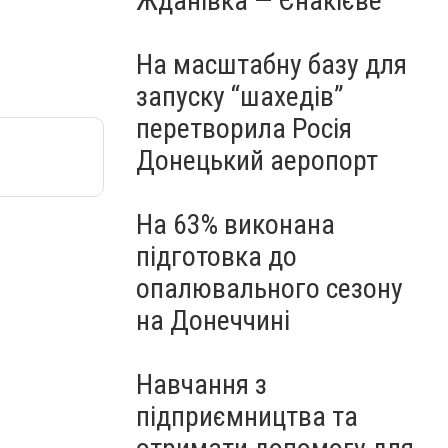
Жданівка — Єнакієве
На масштабну базу для
запуску “шахедів”
перетворила Росія
Донецький аеропорт
На 63% виконана
підготовка до
опалювального сезону
на Донеччині
Навчання з
підприємництва та