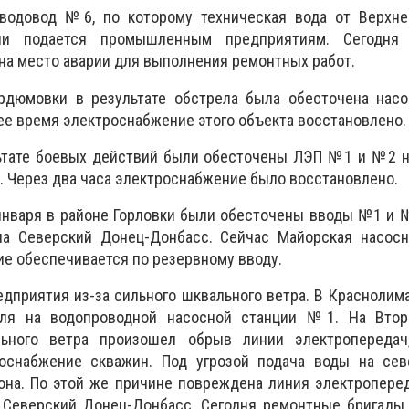
водовод №6, по которому техническая вода от Верхне
ции подается промышленным предприятиям. Сегодня 
на место аварии для выполнения ремонтных работ.
рдюмовки в результате обстрела была обесточена насо
щее время электроснабжение этого объекта восстановлено.
льтате боевых действий были обесточены ЛЭП №1 и №2 н
. Через два часа электроснабжение было восстановлено.
 января в районе Горловки были обесточены вводы №1 и
ла Северский Донец-Донбасс. Сейчас Майорская насосн
ие обеспечивается по резервному вводу.
дприятия из-за сильного шквального ветра. В Красноли
ля на водопроводной насосной станции №1. На Вто
льного ветра произошел обрыв линии электропередач
оснабжение скважин. Под угрозой подача воды на сев
она. По этой же причине повреждена линия электропере
 Северский Донец-Донбасс. Сегодня ремонтные бригады 