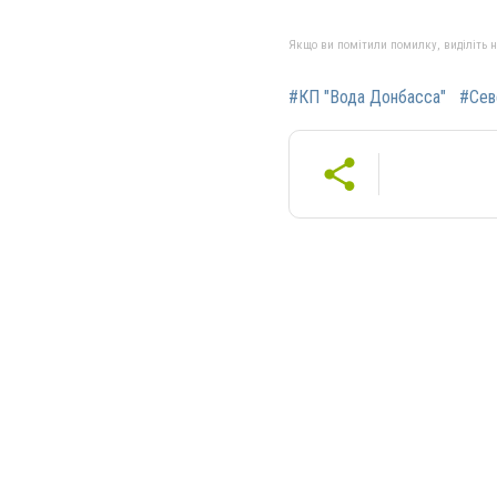
Якщо ви помітили помилку, виділіть нео
#КП "Вода Донбасса"
#Сев