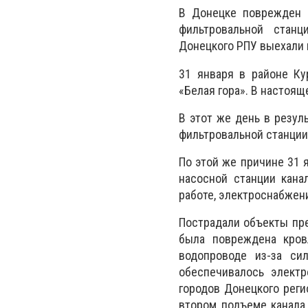
В Донецке поврежден 
фильтровальной стан
Донецкого РПУ выехали 
31 января в районе Ку
«Белая гора». В настоя
В этот же день в резу
фильтровальной станции
По этой же причине 31
насосной станции кана
работе, электроснабжен
Пострадали объекты пре
была повреждена кров
водопроводе из-за си
обеспечивалось электр
городов Донецкого реги
втором подъеме канала