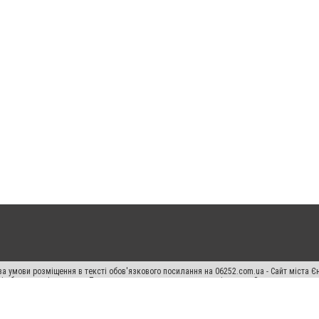
а умови розміщення в тексті обов'язкового посилання на 06252.com.ua - Сайт міста Є
сті або в якості джерела. Порушення виняткових прав переслідується Законом.
ський спецпроєкт", "Політичні новини", "Пресреліз", "PR", "Офіційно", "Політична рек