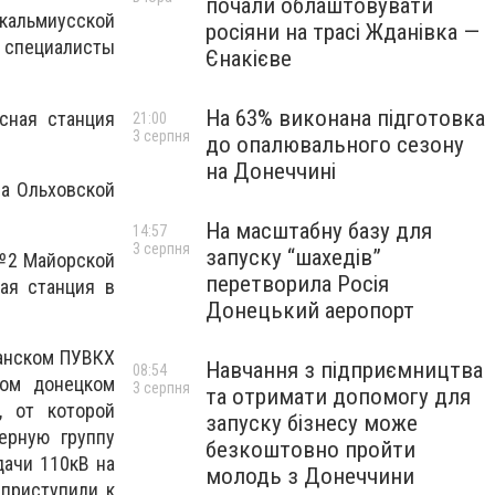
почали облаштовувати
кальмиусской
росіяни на трасі Жданівка —
специалисты
Єнакієве
На 63% виконана підготовка
сная станция
21:00
3 серпня
до опалювального сезону
на Донеччині
а Ольховской
На масштабну базу для
14:57
3 серпня
запуску “шахедів”
 №2 Майорской
перетворила Росія
ая станция в
Донецький аеропорт
манском ПУВКХ
Навчання з підприємництва
08:54
ром донецком
3 серпня
та отримати допомогу для
, от которой
запуску бізнесу може
ерную группу
безкоштовно пройти
дачи 110кВ на
молодь з Донеччини
приступили к