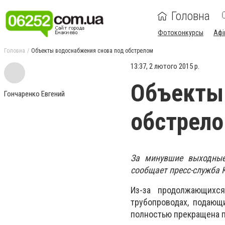
Головна
Фотоконкурсы
Афі
Головна
Объекты водоснабжения снова под обстрелом
13:37, 2 лютого 2015 р.
Объекты 
Гончаренко Евгений
обстрел
За минувшие выходные
сообщает пресс-служба 
Из-за продолжающихс
трубопроводах, подающи
полностью прекращена 