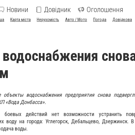
Новини
Довідник
Оголошення
ша
Карта міста
Нерухомість
Авто / Мото
Погода
Довідкова
водоснабжения снова
ом
 объекты водоснабжения предприятия снова подвергл
КП «Вода Донбасса».
я боевых действий нет возможности устранить пов
х воду на города: Углегорск, Дебальцево, Дзержинск. В
подача воды.