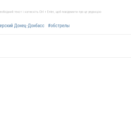
бхідний текст і натисніть Ctrl + Enter, щоб повідомити про це редакцію
ерский Донец-Донбасс
#обстрелы