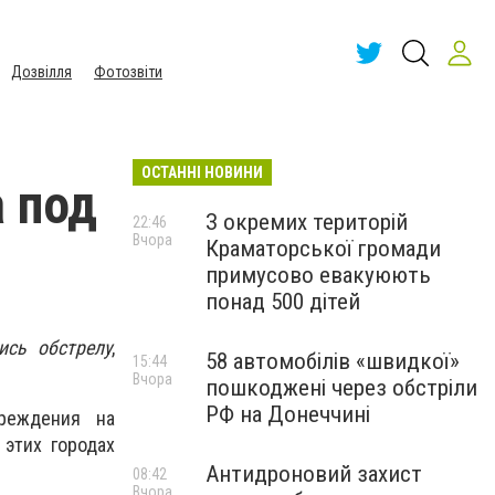
Дозвілля
Фотозвіти
ОСТАННІ НОВИНИ
 под
З окремих територій
22:46
Вчора
Краматорської громади
примусово евакуюють
понад 500 дітей
ись обстрелу
,
58 автомобілів «швидкої»
15:44
Вчора
пошкоджені через обстріли
РФ на Донеччині
реждения на
 этих городах
Антидроновий захист
08:42
Вчора