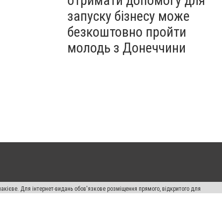
отримати допомогу для
запуску бізнесу може
безкоштовно пройти
молодь з Донеччини
накієве. Для інтернет-видань обов'язкове розміщення прямого, відкритого для
лама" публікуються на правах реклами.