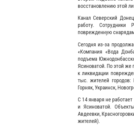
восстановлению этой ли
Канал Северский Донец
работу. Сотрудники Р
поврежденную снарядами
Сегодня из-за продолж
«Компания «Вода Донб
подъема Южнодонбасско
Ясиноватой. По этой же
к ликвидации поврежде
тыс. жителей городов: 
Горняк, Украинск, Новог
С 14 января не работае
и Ясиноватой. Объект
Авдеевки, Красногоровки
жителей).