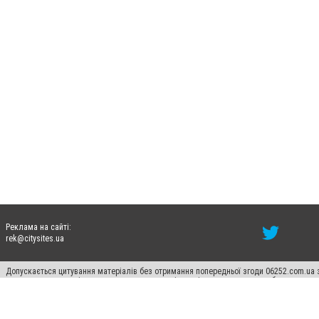
Реклама на сайті:
rek@citysites.ua
Допускається цитування матеріалів без отримання попередньої згоди 06252.com.ua з
пошукових систем гіперпосилання на цитовані статті не нижче другого абзацу в тек
Матеріали з плашками "Новини компаній", "Промо", "Партнерський матеріал", "Партнер