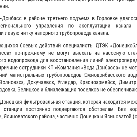
нии.
-Донбасс в районе третьего подъема в Горловке удалос
егионального управления по эксплуатации канала 
 левую нитку напорного трубопровода канала.
ающихся боевых действий специалисты ДТЭК «Донецкобл
асса» по-прежнему не могут выехать на насосную ста
го водопровода для восстановления линий электроперед
 причине сотрудники КП «Компания «Вода Донбасса» не мог
ний магистральных трубопроводов Южнодонбасского водо
Волноваха, Докучаевск, Угледар, Красноармейск, Димитр
родовка, Белицкое и близлежащих поселков не обеспечиваю
т Донецкая фильтровальная станция, которая находится ме
ы станции постоянно подвергаются обстрелам. Без во
, Ясиноватского района, частично Донецка и Ясиноватой (о