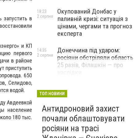
Окупований Донбас у
18:23
2 серпня
паливній кризі: ситуація з
ь запустить в
цінами, чергами та прогноз
восстановили
експерта
энерго» и КП
Донеччина під ударом:
14:35
нцию первого
2 серпня
росіяни обстріляли область
ачи в районе
25 разів, Філашкін — про
ут приступить
наслідки
провода. 650
ов, Селидово,
тся водой.
ТОП НОВИНИ
жду Авдеевкой
Антидроновий захист
ды население
почали облаштовувати
коло 180 тыс.
росіяни на трасі