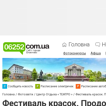
Головна
Н
Фотоконкурсы
Афіша
С
Сообщить новость
Р
Расписание электричек
Р
Расписание авто
Головна
Фотозвіти
Центр Отдыха « ТЕАТРО »
Фестиваль красок.
Фестиваль красок. Прод