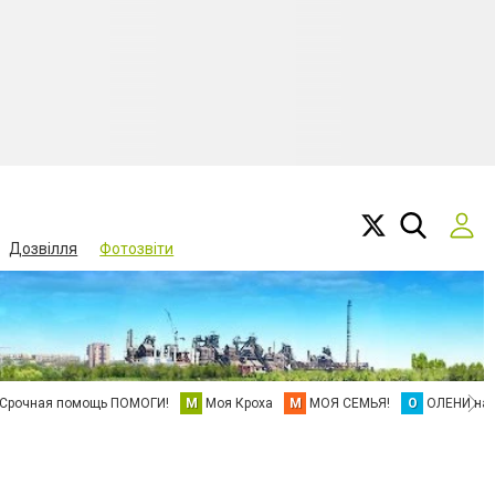
Дозвілля
Фотозвіти
Срочная помощь ПОМОГИ!
М
Моя Кроха
М
МОЯ СЕМЬЯ!
О
ОЛЕНИ на 