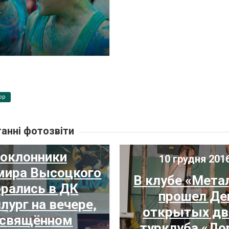
pp
анні фотозвіти
 січня 2017 р.
оклонники
10 грудня 2016
мира Высоцкого
В клубе «Мета
брались в ДК
прошел Де
лург на вечере,
открытых дв
освящённом
турклуба «До