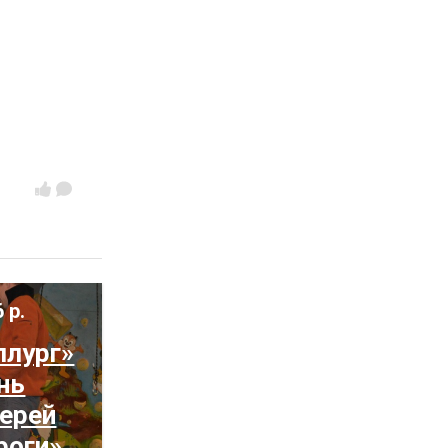
 р.
ллург»
нь
ерей
роги»