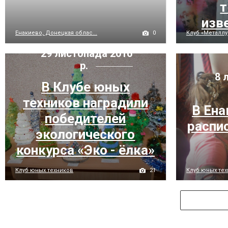
т
изв
0
Енакиево, Донецкая облас...
Клуб «Металлу
29 листопада 2016
р.
8 
В Клубе юных
техников наградили
В Ена
победителей
распи
экологического
конкурса «Эко - ёлка»
21
Клуб юных техников
Клуб юных те