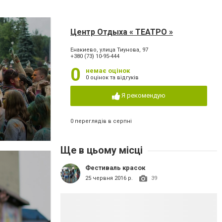
Центр Отдыха « ТЕАТРО »
Енакиево, улица Тиунова, 97
+380 (73) 10-95-444
0
немає оцінок
0 оцінок та відгуків
Я рекомендую
0 переглядів в серпні
Ще в цьому місці
Фестиваль красок
25 червня 2016 р.
39