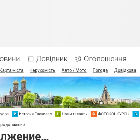
овини
Довідник
Оголошення
Карта міста
Нерухомість
Авто / Мото
Погода
Довідкова
бусов
И
История Енакиево
Н
Наши таланты
Ф
ФОТОКОНКУРСЫ
С
 Продолжение…
олжение…