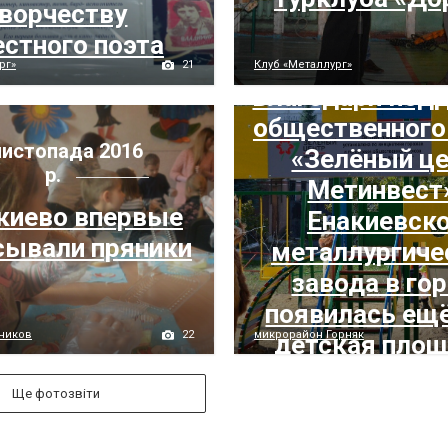
ворчеству
естного поэта
18 жовтня 201
21
рг»
Клуб «Металлург»
Благодаря под
общественного
листопада 2016
«Зелёный ц
р.
Метинвест
киево впервые
Енакиевск
сывали пряники
металлургиче
завода в го
появилась ещ
22
хников
микрорайон Горняк
детская пло
Ще фотозвіти