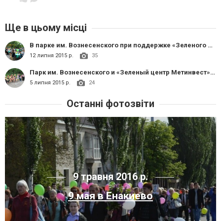
Ще в цьому місці
В парке им. Вознесенского при поддержке «Зеленого центра» провели семейную конкурсно-развлекательную программу «Как планете остаться голубой» (в формате интеллектуальной игры «Что? Где? когда?»)
12 липня 2015 р.
35
Парк им. Вознесенского и «Зеленый центр Метинвест» провели семейную викторину с творческими заданиями «Вода - источник жизни»
5 липня 2015 р.
24
Останні фотозвіти
9 травня 2016 р.
9 мая в Енакиево