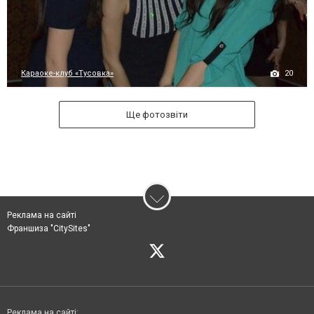
20
Караоке-клуб «Тусовка»
Ще фотозвіти
Реклама на сайті
Франшиза "CitySites"
Реклама на сайті: