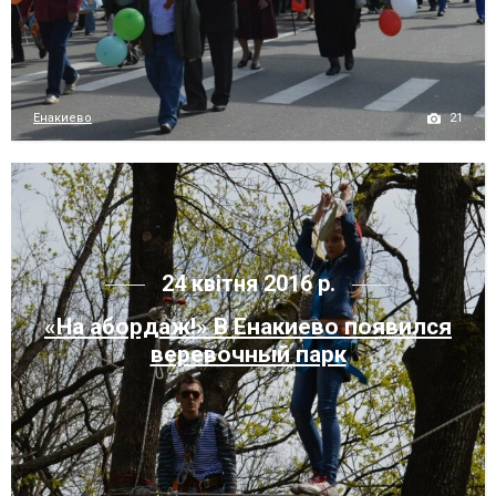
21
Енакиево
24 квітня 2016 р.
«На абордаж!» В Енакиево появился
веревочный парк