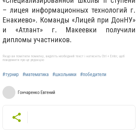
«Специализированной школы II ступени
– лицея информационных технологий г.
Енакиево». Команды «Лицей при ДонНУ»
и «Атлант» г. Макеевки получили
дипломы участников.
Якщо ви помітили помилку, виділіть необхідний текст і натисніть Ctrl + Enter, щоб
повідомити про це редакцію
#турнир
#математика
#школьники
#победители
Гончаренко Евгений